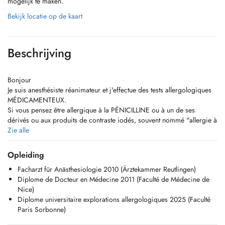
mogelijk te maken.
Bekijk locatie op de kaart
Beschrijving
Bonjour
Je suis anesthésiste réanimateur et j'effectue des tests allergologiques
MÉDICAMENTEUX.
Si vous pensez être allergique à la PÉNICILLINE ou à un de ses
dérivés ou aux produits de contraste iodés, souvent nommé "allergie à
l'IODE", je vous propose d'avoir la certitude sur la présence de votre
Zie alle
allergie (ou non) en réalisant une consultation, et si nécessaire des
tests cutanés, et peut être même une reprise test du médicament, dans
Opleiding
un environnement médicalisé et sûr, à lhôpital.
Facharzt für Anästhesiologie 2010 (Ärztekammer Reutlingen)
Cela est très important car vous aurez sûrement à l'avenir besoin de
Diplome de Docteur en Médecine 2011 (Faculté de Médecine de
recevoir une pénicilline ou un scanner avec injection de produit de
Nice)
contraste, et ce en urgence, donc prenez maintenant le temps de
Diplome universitaire explorations allergologiques 2025 (Faculté
connaitre vos allergies, cela peut vous sauver la vie.
Paris Sorbonne)
Nous proposons aussi de tester les anesthésiques locaux, utilisés chez