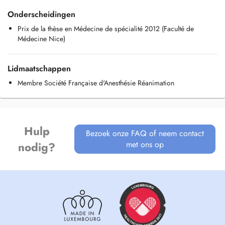
le dentiste ou pour la péridurale par exemple, ou les médicaments de
Onderscheidingen
l'anesthésie générale.
Prix de la thèse en Médecine de spécialité 2012 (Faculté de
Médecine Nice)
Lidmaatschappen
Membre Société Française d'Anesthésie Réanimation
Hulp
Bezoek onze FAQ of neem contact
met ons op
nodig?