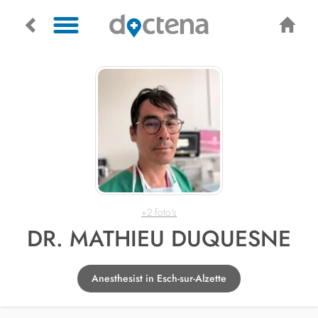
+2 foto's
DR. MATHIEU DUQUESNE
Anesthesist in Esch-sur-Alzette