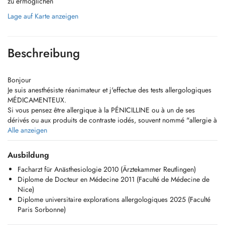
zu ermöglichen
Lage auf Karte anzeigen
Beschreibung
Bonjour
Je suis anesthésiste réanimateur et j'effectue des tests allergologiques
MÉDICAMENTEUX.
Si vous pensez être allergique à la PÉNICILLINE ou à un de ses
dérivés ou aux produits de contraste iodés, souvent nommé "allergie à
l'IODE", je vous propose d'avoir la certitude sur la présence de votre
Alle anzeigen
allergie (ou non) en réalisant une consultation, et si nécessaire des
tests cutanés, et peut être même une reprise test du médicament, dans
Ausbildung
un environnement médicalisé et sûr, à lhôpital.
Facharzt für Anästhesiologie 2010 (Ärztekammer Reutlingen)
Cela est très important car vous aurez sûrement à l'avenir besoin de
Diplome de Docteur en Médecine 2011 (Faculté de Médecine de
recevoir une pénicilline ou un scanner avec injection de produit de
Nice)
contraste, et ce en urgence, donc prenez maintenant le temps de
Diplome universitaire explorations allergologiques 2025 (Faculté
connaitre vos allergies, cela peut vous sauver la vie.
Paris Sorbonne)
Nous proposons aussi de tester les anesthésiques locaux, utilisés chez