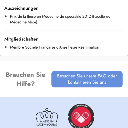
le dentiste ou pour la péridurale par exemple, ou les médicaments de
Auszeichnungen
l'anesthésie générale.
Prix de la thèse en Médecine de spécialité 2012 (Faculté de
Médecine Nice)
Mitgliedschaften
Membre Société Française d'Anesthésie Réanimation
Brauchen Sie
Besuchen Sie unsere FAQ oder
kontaktieren Sie uns
Hilfe?