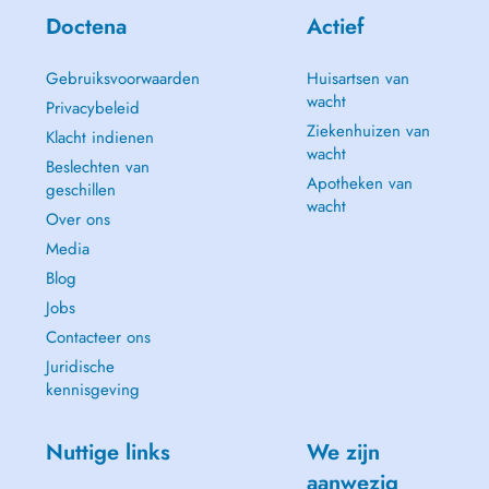
Doctena
Actief
Gebruiksvoorwaarden
Huisartsen van
wacht
Privacybeleid
Ziekenhuizen van
Klacht indienen
wacht
Beslechten van
Apotheken van
geschillen
wacht
Over ons
Media
Blog
Jobs
Contacteer ons
Juridische
kennisgeving
Nuttige links
We zijn
aanwezig