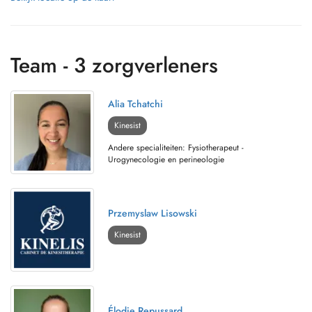
Team - 3 zorgverleners
Alia Tchatchi
Kinesist
Andere specialiteiten: Fysiotherapeut -
Urogynecologie en perineologie
Przemyslaw Lisowski
Kinesist
Élodie Repussard