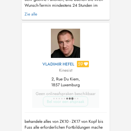
Wunsch-Termin mindestens 24 Stunden im
Voraus, da ansonsten Ihr Termin nicht garantiert
Zie alle
werden kann. Bitte parken Sie Ihr Fahrzeug nur
auf den Parkplaetzen mit "Abigail Bianconi"
GERADE ein - und belegen Sie bitte nicht 2
Parkplaetze. Vielen D...
59
VLADIMIR HEFEL
Kinesist
2, Rue Du Kiem,
1857 Luxemburg
Geen onlineafspraken beschikbaar
Bel voor een afspraak
behandele alles von ZK10 - ZK17 von Kopf bis
Fuss alle erforderlichen Fortbildungen mache