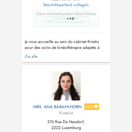
Beschikbaarheid collega's
Geen onlineafspraken beschikbaar
Bel voor een afspraak
Je vous accueille au sein du cabinet Kinelis
pour des soins de kinésithérapie adaptés à
tous les âges, du bébé à l'adulte. Mes
Zie alle
spécialités : - Kinésithérapie générale -
Kinésithérapie pédiatrique : prise en charge
douce et spécialisée des bébés et enfants
(pieds bots varus équin, malpos...
266
MRS. ANA BABANI-HORN
Kinesist
376 Rue De Neudorf,
2222 Luxemburg