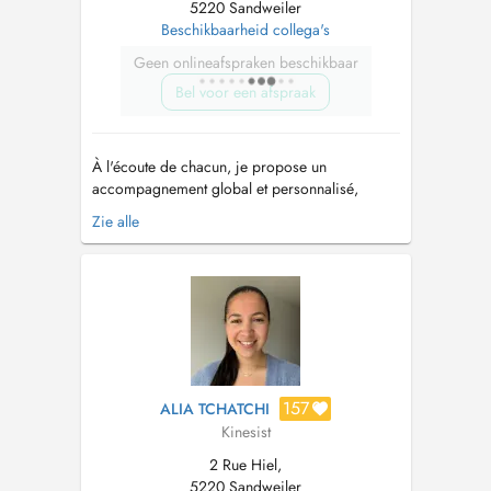
5220 Sandweiler
Beschikbaarheid collega's
Geen onlineafspraken beschikbaar
Bel voor een afspraak
À l'écoute de chacun, je propose un
accompagnement global et personnalisé,
adapté à vos besoins et objectifs. J'interviens
Zie alle
auprès des enfants jusqu'aux séniors au sein du
cabinet Kinelis. Mes domaines d'intervention : -
Kinésithérapie générale : prévention et
traitement des douleurs musculo-...
157
ALIA TCHATCHI
Kinesist
2 Rue Hiel,
5220 Sandweiler