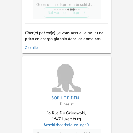
Geen onlineafspraken beschikbaar
Bel voor een afspraak
Cher(e) patient(e), Je vous accueille pour une
prise en charge globale dans les domaines
thérapeutiques suivants: -Orthopédie,
Zie alle
traumatologie, rhumatologie, posturologie; -
Rééducation fonctionnelle du membre inférieur,
supérieur et de la colonne; -Rééducation
fonctionnelle de la main; -Rééd...
SOPHIE EIDEN
Kinesist
16 Rue Du Grünewald,
1647 Luxemburg
Beschikbaarheid collega's