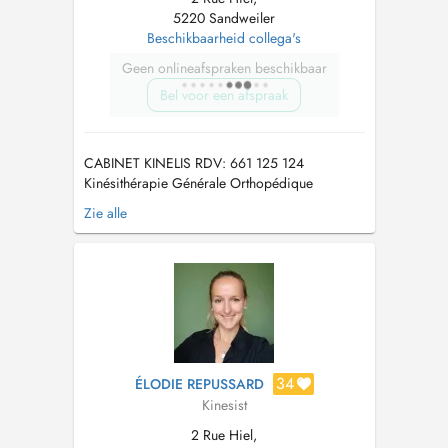
5220 Sandweiler
Beschikbaarheid collega's
Geen onlineafspraken beschikbaar
Bel voor een afspraak
CABINET KINELIS RDV: 661 125 124
Kinésithérapie Générale Orthopédique
Sportive Massages thérapeutiques Onde de
Zie alle
choc, thérapie TECAR, ultra sons Domiciles
Urgences en weekend KINELIS PRACTICE
Physiotherapy General Orthopedic Sport
Therapeutic massages Home rehabil...
34
ÉLODIE REPUSSARD
Kinesist
2 Rue Hiel,