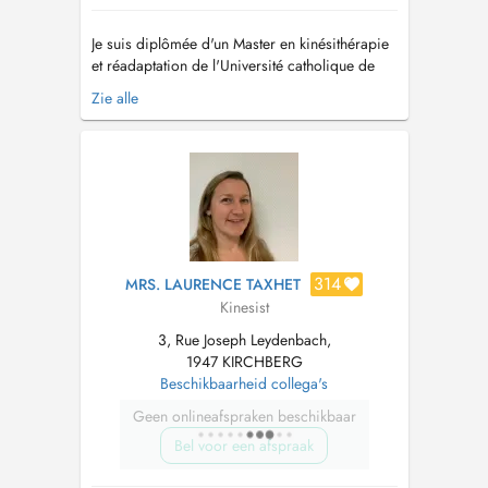
Je suis diplômée d'un Master en kinésithérapie
et réadaptation de l'Université catholique de
Louvain (Belgique). Je me suis formée dans le
Zie alle
traitement des pathologies de l'épaule, avec un
intérêt particulier pour les capsulites rétractiles
(épaules gelées). J'ai également suivi une
formation sur l...
314
MRS. LAURENCE TAXHET
Kinesist
3, Rue Joseph Leydenbach,
1947 KIRCHBERG
Beschikbaarheid collega's
Geen onlineafspraken beschikbaar
Bel voor een afspraak