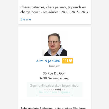
Chères patientes, chers patients, Je prends en
charge pour : - Les adultes : ZK13 - ZK16 - ZK17
- Les bébés: ZK10 - ZK11 - ZK12 Pour les autres
Zie alle
pathologies vous pouvez vous tourner vers mes
collègues du cabinet. Le secrétariat est ouvert
du lundi au vendredi de 8h à 16h. En dehors
de ce...
111
ARMIN JAKOBS
Kinesist
36 Rue Du Golf,
1638 Senningerberg
Geen onlineafspraken beschikbaar
Bel voor een afspraak
Sehr geehrte Patienten, bitte buchen Sie Ihren