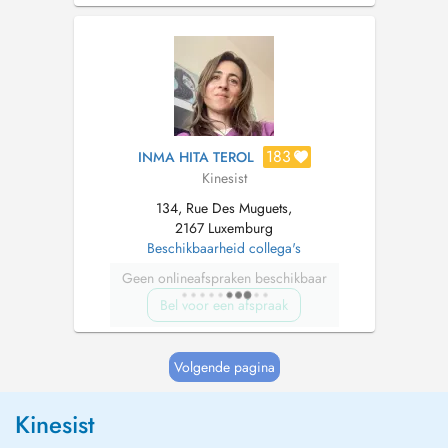
individuals: back and neck pain, tendonitis,
pain caused by repetitive movements, as well
as sports injuries and recovery fo...
183
INMA HITA TEROL
Kinesist
134, Rue Des Muguets,
2167 Luxemburg
Beschikbaarheid collega's
Geen onlineafspraken beschikbaar
Bel voor een afspraak
Volgende pagina
Kinesist