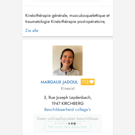
Kinésithérapie générale, musculosquelettique et
traumatologie Kinésithérapie post-opératoire,
articulation temporo-mandibulaire et drainage
Zie alle
lymphatique Kiné de la main Préparation
physique et réathlétisation Optimisation des
performances, prévention des blessures et
rééducation Tapin...
113
MARGAUX JADOUL
Kinesist
3, Rue Joseph Leydenbach,
1947 KIRCHBERG
Beschikbaarheid collega's
Geen onlineafspraken beschikbaar
Bel voor een afspraak