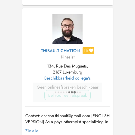
auch Hausbesuche, hier bitte einen Termin
mehr buchen (Fahrzeit)
16
THIBAULT CHATTON
Kinesist
134, Rue Des Muguets,
2167 Luxemburg
Beschikbaarheid collega's
Geen onlineafspraken beschikbaar
Bel voor een afspraak
Contact:
chatton.thibault@gmail.com
[ENGLISH
VERSION] As a physiotherapist specializing in
muscle and joint pain and injuries, I treat
Zie alle
common conditions affecting active