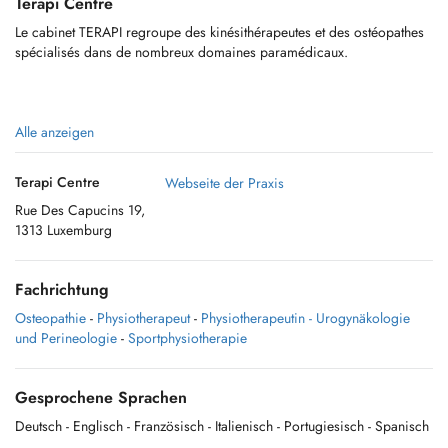
Terapi Centre
Le cabinet TERAPI regroupe des kinésithérapeutes et des ostéopathes
spécialisés dans de nombreux domaines paramédicaux.
L’équipe vous accueille sur rendez-vous du lundi au samedi au cabinet
Alle anzeigen
(1e étage) situé en plein centre-ville de Luxembourg.
Terapi Centre
Webseite der Praxis
Rue Des Capucins 19,
1313 Luxemburg
Fachrichtung
Osteopathie
-
Physiotherapeut
-
Physiotherapeutin - Urogynäkologie
und Perineologie
-
Sportphysiotherapie
Gesprochene Sprachen
Deutsch
- Englisch
- Französisch
- Italienisch
- Portugiesisch
- Spanisch