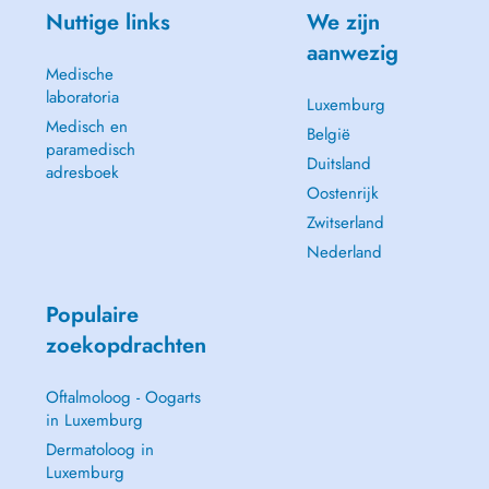
Nuttige links
We zijn
aanwezig
Medische
laboratoria
Luxemburg
Medisch en
België
paramedisch
Duitsland
adresboek
Oostenrijk
Zwitserland
Nederland
Populaire
zoekopdrachten
Oftalmoloog - Oogarts
in Luxemburg
Dermatoloog in
Luxemburg