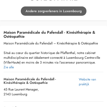
Andere zorgverleners in Luxembourg
Maison Paramédicale du Pafendall - Kinésithérapie &
Ostéopathie
Maison Paramédicale du Pafendall – Kinésithérapie & Ostéopathie
Situé au cœur du quartier historique de Pfaffenthal, notre cabinet
multidisciplinaire est idéalement connecté à Luxembourg Centre-ville
(Ville-Haute) en moins de 3 minutes via l’ascenseur panoramique.
Zie alle
Notre équipe de kinésithérapeutes, d'ostéopathes, kinésiologue et
naturopathe qualifiés prend en charge votre rééducation générale,
Maison Paramédicale du Pafendall -
Website van
sportive, respiratoire ou périnéale. Grâce à un plateau technique
Kinésithérapie & Ostéopathie
praktijk
moderne de réathlétisation et la technologie d'évaluation VALD, nous
45 Rue Laurent Menager,
offrons des soins sur mesure pour sportifs et particuliers. Facilement
2143 Luxemburg
accessible depuis le Grund, la Ville-Haute et Kirchberg (via le
funiculaire). Parking à proximité. Prenez rendez-vous rapidement sur
Doctena.