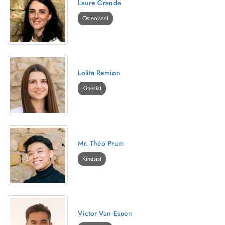
Laure Grande
Osteopaat
Lolita Remion
Kinesist
Mr. Théo Prum
Kinesist
Victor Van Espen