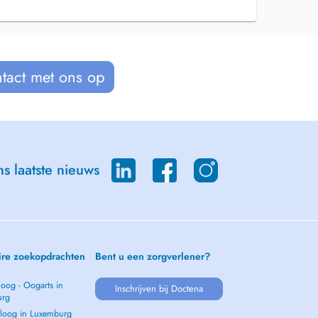
tact met ons op
s laatste nieuws
ire zoekopdrachten
Bent u een zorgverlener?
oog - Oogarts in
Inschrijven bij Doctena
urg
loog in Luxemburg