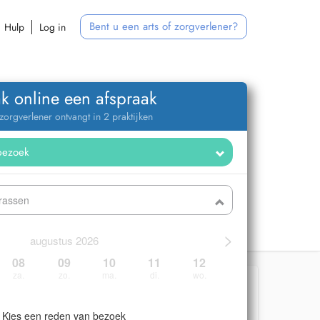
Bent u een arts of zorgverlener?
Hulp
Log in
k online een afspraak
zorgverlener ontvangt in 2 praktijken
trassen
>
augustus 2026
08
09
10
11
12
za.
zo.
ma.
di.
wo.
Kies een reden van bezoek