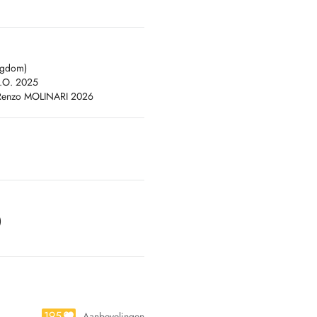
ngdom)
D.O. 2025
e Renzo MOLINARI 2026
)
195
Aanbevelingen