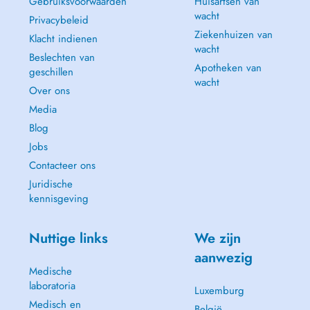
Gebruiksvoorwaarden
Huisartsen van
wacht
Privacybeleid
Ziekenhuizen van
Klacht indienen
wacht
Beslechten van
Apotheken van
geschillen
wacht
Over ons
Media
Blog
Jobs
Contacteer ons
Juridische
kennisgeving
Nuttige links
We zijn
aanwezig
Medische
laboratoria
Luxemburg
Medisch en
België