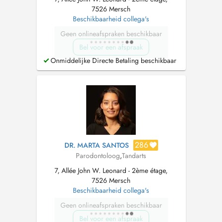
7526 Mersch
Beschikbaarheid collega's
Geen onlineafspraken beschikbaar
Bel voor een afspraak
Onmiddelijke Directe Betaling beschikbaar
286
DR. MARTA SANTOS
Parodontoloog
,
Tandarts
7, Allée John W. Leonard - 2ème étage,
7526 Mersch
Beschikbaarheid collega's
Geen onlineafspraken beschikbaar
Bel voor een afspraak