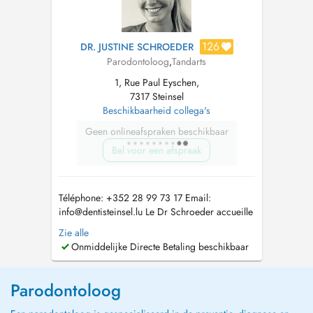
126
DR. JUSTINE SCHROEDER
Parodontoloog
,
Tandarts
1, Rue Paul Eyschen,
7317 Steinsel
Beschikbaarheid collega's
Geen onlineafspraken beschikbaar
Bel voor een afspraak
Téléphone: +352 28 99 73 17 Email:
info@dentisteinsel.lu
Le Dr Schroeder accueille
enfants et adultes au sein du cabinet pour la
Zie alle
prise en charge personnalisée de leurs soins
Onmiddelijke Directe Betaling beschikbaar
dentaires. Diplômée en chirurgie dentaire à
Paris, elle a ensuite réalisé un internat de trois
ans en médecine bucco-den...
Parodontoloog