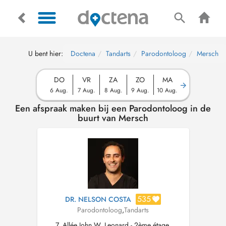
U bent hier:
Doctena
Tandarts
Parodontoloog
Mersch
DO
VR
ZA
ZO
MA
6 Aug.
7 Aug.
8 Aug.
9 Aug.
10 Aug.
Een afspraak maken bij een Parodontoloog in de
buurt van Mersch
535
DR. NELSON COSTA
Parodontoloog
,
Tandarts
7, Allée John W. Leonard - 2ème étage,