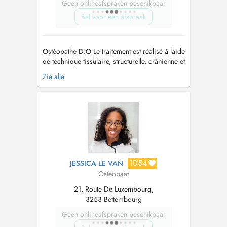
Geen onlineafspraken beschikbaar
Bel voor een afspraak
Ostéopathe D.O Le traitement est réalisé à laide
de technique tissulaire, structurelle, crânienne et
viscérale. Motifs de consultation : Nourrisson :
Zie alle
trouble du sommeil, colique, régurgitation,
torticolis, succion incorrecte, Adulte :
cervicalgie, dorsalgie, lombalgie, post-entorse,
sciatique,...
1054
JESSICA LE VAN
Osteopaat
21, Route De Luxembourg,
3253 Bettembourg
Geen onlineafspraken beschikbaar