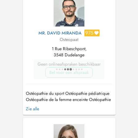
975
MR. DAVID MIRANDA
Osteopaat
1 Rue Ribeschpont,
3548 Dudelange
Geen onlineafspraken beschikbaar
Bel voor een afspraak
Ostéopathie du sport Ostéopathie pédiatrique
Ostéopathie de la femme enceinte Ostéopathie
crânienne Ostéopathie viscérale Dry Needling
Zie alle
(acupuncture musculaire) Kinésithérapie
Langues : Français / Portugais...