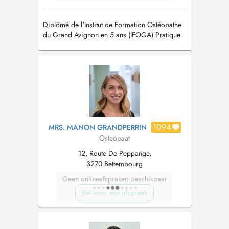
Diplômé de l'Institut de Formation Ostéopathe
du Grand Avignon en 5 ans (IFOGA) Pratique
de l'ostéopathie musculo-squelettique,
crânienne, viscérale, pédiatrique, sportive...
1094
MRS. MANON GRANDPERRIN
Osteopaat
12, Route De Peppange,
3270 Bettembourg
Geen onlineafspraken beschikbaar
Bel voor een afspraak