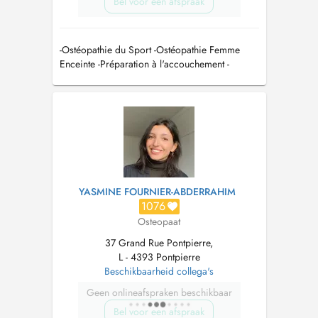
Bel voor een afspraak
-Ostéopathie du Sport -Ostéopathie Femme
Enceinte -Préparation à l'accouchement -
Ostéopathie Pédiatrique -Drainage
Lymphatique Renata Franca
YASMINE FOURNIER-ABDERRAHIM
1076
Osteopaat
37 Grand Rue Pontpierre,
L - 4393 Pontpierre
Beschikbaarheid collega's
Geen onlineafspraken beschikbaar
Bel voor een afspraak