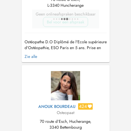
L-3340 Huncherange
Geen onlineafspraken beschikbaar
Bel voor een afspraak
Ostéopathe D.O Diplômé de l'Ecole supérieure
d'Ostéopathie, ESO Paris en 5 ans. Prise en
charge tissulaire, viscérale et structurelle. Prise
Zie alle
en charge nourrissons, femmes enceintes,
enfants, sportifs et séniors...
424
ANOUK BOURDEAU
Osteopaat
70 route d’Esch, Hucherange,
3340 Bettembourg