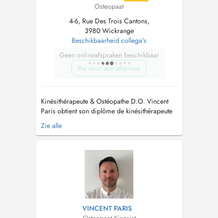
Osteopaat
4-6, Rue Des Trois Cantons,
3980 Wickrange
Beschikbaarheid collega's
Geen onlineafspraken beschikbaar
Bel voor een afspraak
Kinésithérapeute & Ostéopathe D.O. Vincent
Paris obtient son diplôme de kinésithérapeute
en 2005, après 4 années détudes au sein de la
Zie alle
faculté de médecine de Strasbourg. En
parallèle il étudie lostéopathie pendant 5 ans
via la Formation Européenne Médicale et
obtient son diplôme en 2008. Entre 20...
VINCENT PARIS