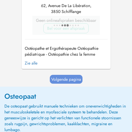
62, Avenue De La Libération,
3850 Schifflange
Geen onlineafspraken beschikbaar
Bel voor een afspraak
Ostéopathe et Ergothérapeute Ostéopathie
pédiatrique - Ostéopathie chez la femme
enceinte et Post-Partum - Ostéopathie générale -
Zie alle
Membre de l'ALDO ATTENTION : l'Ostéopathie
est différent de la kinésithérapie. Si vous avez
une ordonnance merci de contacter le Cabinet
Volgende pagina
sur le site Kiné GASTAUER. ...
Osteopaat
De osteopaat gebruikt manuele technieken om onevenwichtigheden in
het musculoskeletale en myofasciale systeem te behandelen. Deze
geneeswijze is gericht op het verlichten van functionele stoornissen
zoals rugpijn, gewrichtsproblemen, kaakklachten, migraine en
lumbago.