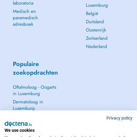
laboratoria
Luxemburg
Medisch en
België
paramedisch
Duitsland
adresboek
Oostenrijk
Zwitserland
Nederland
Populaire
zoekopdrachten
Oftalmoloog - Oogarts
in Luxemburg
Dermatoloog in
Luxemburg
Huisarts in Luxemburg
Privacy policy
Gynaecoloog in
We use cookies
Luxemburg