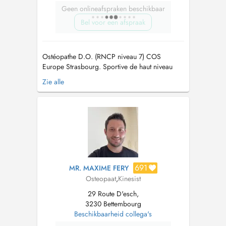
Geen onlineafspraken beschikbaar
Bel voor een afspraak
Ostéopathe D.O. (RNCP niveau 7) COS
Europe Strasbourg. Sportive de haut niveau
dans mon parcours, j'accueille chaque
Zie alle
personne avec respect et bienveillance :
j'écoute l'histoire de votre corps avant toute
intervention. J'emploie des manipulations
précises structurelles, fasciales et myotensives
...
691
MR. MAXIME FERY
Osteopaat
,
Kinesist
29 Route D'esch,
3230 Bettembourg
Beschikbaarheid collega's