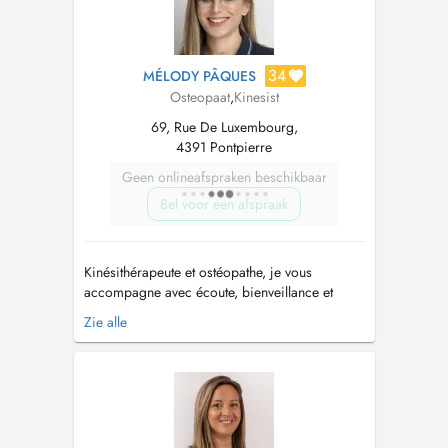
34
MÉLODY PÂQUES
Osteopaat
,
Kinesist
69, Rue De Luxembourg,
4391 Pontpierre
Geen onlineafspraken beschikbaar
Bel voor een afspraak
Kinésithérapeute et ostéopathe, je vous
accompagne avec écoute, bienveillance et
attention, en prenant le temps de comprendre
Zie alle
vos besoins et votre histoire. Mon objectif est
de vous proposer des soins de qualité, adaptés
à chaque patient, dans une relation de
confiance. Je prends en charge la réé...