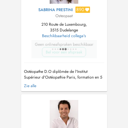
890
SABRINA PRESTINI
Osteopaat
210 Route de Luxembourg,
3515 Dudelange
Beschikbaarheid collega's
Geen onlineafspraken beschikbaar
Bel voor een afspraak
Ostéopathe D.O diplômée de l'Institut
Supérieur d'Ostéopathie Paris, formation en 5
ans. Mémoire d'étude sur les MICI (maladie de
Zie alle
Crohn et RCH) et la sphère viscérale -
Ostéopathie générale & Spécialisée en Bio
Tissulaire -Spécialisée en périnatalité pour la
prise en charge des femmes enceintes e...