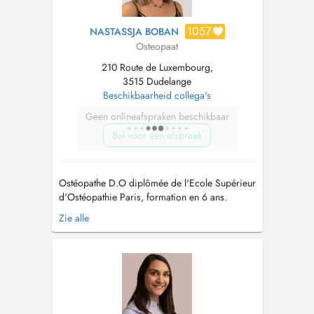
1057
NASTASSJA BOBAN
Osteopaat
210 Route de Luxembourg,
3515 Dudelange
Beschikbaarheid collega's
Geen onlineafspraken beschikbaar
Bel voor een afspraak
Ostéopathe D.O diplômée de l'Ecole Supérieur
d'Ostéopathie Paris, formation en 6 ans.
Ostéopathie générale, spécialisée en
Zie alle
périnatalité pour la prise en charge des
femmes enceintes et des nourrissons....