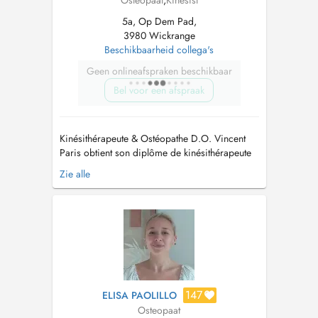
Osteopaat
,
Kinesist
5a, Op Dem Pad,
3980 Wickrange
Beschikbaarheid collega's
Geen onlineafspraken beschikbaar
Bel voor een afspraak
Kinésithérapeute & Ostéopathe D.O. Vincent
Paris obtient son diplôme de kinésithérapeute
en 2005, après 4 années détudes au sein de la
Zie alle
faculté de médecine de Strasbourg. En
parallèle il étudie lostéopathie pendant 5 ans
via la Formation Européenne Médicale et
obtient son diplôme en 2008. Entre 20...
147
ELISA PAOLILLO
Osteopaat