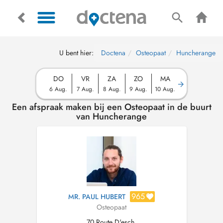
U bent hier:
Doctena
Osteopaat
Huncherange
DO
VR
ZA
ZO
MA
6 Aug.
7 Aug.
8 Aug.
9 Aug.
10 Aug.
Een afspraak maken bij een Osteopaat in de buurt
van Huncherange
965
MR. PAUL HUBERT
Osteopaat
70 Route D'esch,