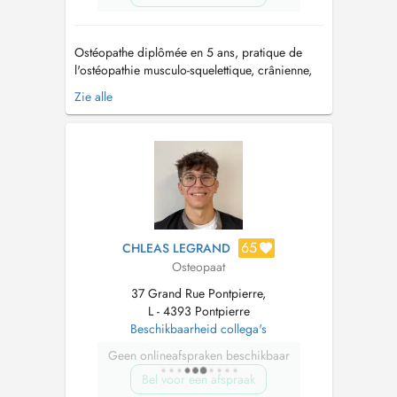
Ostéopathe diplômée en 5 ans, pratique de
l'ostéopathie musculo-squelettique, crânienne,
viscérale, sportive... avec une spécialisation en
Zie alle
périnatalité et pédiatrie. Diplômée du
Conservatoire Supérieur d'Ostéopathie de
Paris en 5 ans. Expériences en service
hospitalier : - Service de m...
65
CHLEAS LEGRAND
Osteopaat
37 Grand Rue Pontpierre,
L - 4393 Pontpierre
Beschikbaarheid collega's
Geen onlineafspraken beschikbaar
Bel voor een afspraak