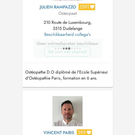
1591
JULIEN RAMPAZZO
Osteopaat
210 Route de Luxembourg,
3515 Dudelange
Beschikbaarheid collega's
Geen onlineafspraken beschikbaar
Bel voor een afspraak
Ostéopathe D.O diplômé de l'Ecole Supérieur
d'Ostéopathie Paris, formation en 6 ans.
Ostéopathie générale et Spécialisé dans la
prise en charge des troubles de la mâchoire.
399
VINCENT PARIS