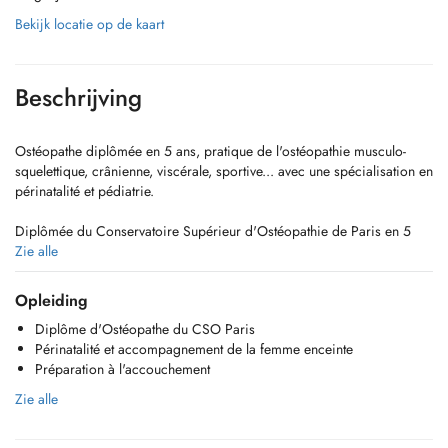
Bekijk locatie op de kaart
Beschrijving
Ostéopathe diplômée en 5 ans, pratique de l'ostéopathie musculo-
squelettique, crânienne, viscérale, sportive... avec une spécialisation en
périnatalité et pédiatrie.
Diplômée du Conservatoire Supérieur d'Ostéopathie de Paris en 5
ans.
Zie alle
Expériences en service hospitalier :
Opleiding
Diplôme d'Ostéopathe du CSO Paris
- Service de maternité et pédiatrie de l'Hôpital de Neuilly (Centre
Périnatalité et accompagnement de la femme enceinte
Hospitalier Rives de Seine),
Préparation à l'accouchement
- Service de gériatrie aiguë de l'Hôpital Max Forestier à Nanterre,
- Service d'oncologie thoracique et abdominale de l'Hôpital Bichât-
Zie alle
Claude Bernard à Paris.