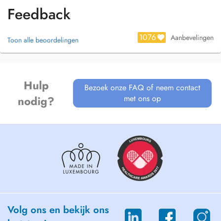
Formations complémentaires :
Feedback
- Périnatalité et accompagnement de la femme enceinte
- Préparation à l'accouchement,
1076
Aanbevelingen
Toon alle beoordelingen
- Ostéopathie pédiatrique
- Ventousothérapie et cupping.
Hulp
Bezoek onze FAQ of neem contact
met ons op
nodig?
Volg ons en bekijk ons