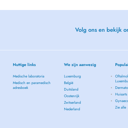
Volg ons en bekijk on
Nuttige links
We zijn aanwezig
Popula
Medische laboratoria
Luxemburg
Oftalmol
Luxemb
Medisch en paramedisch
België
adresboek
Dermato
Duitsland
Huisart
Oostenrijk
Gynaeco
Zwitserland
Zie alle
Nederland