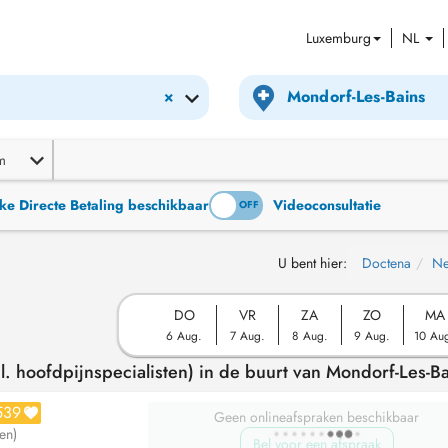
Luxemburg
NL
×
m
ke Directe Betaling beschikbaar
Videoconsultatie
ON
OFF
U bent hier:
Doctena
Ne
DO
VR
ZA
ZO
MA
6 Aug.
7 Aug.
8 Aug.
9 Aug.
10 Au
. hoofdpijnspecialisten) in de buurt van Mondorf-Les-B
539
Geen onlineafspraken beschikbaar
en)
Bel voor een afspraak