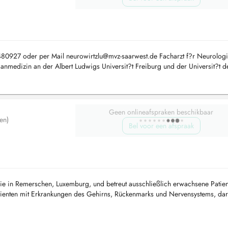
8480927 oder per Mail
neurowirtzlu@mvz-saarwest.de
Facharzt f?r Neurologi
nmedizin an der Albert Ludwigs Universit?t Freiburg und der Universit?t d
Geen onlineafspraken beschikbaar
en)
Bel voor een afspraak
ogie in Remerschen, Luxemburg, und betreut ausschließlich erwachsene Patie
atienten mit Erkrankungen des Gehirns, Rückenmarks und Nervensystems, dar
 Multi...