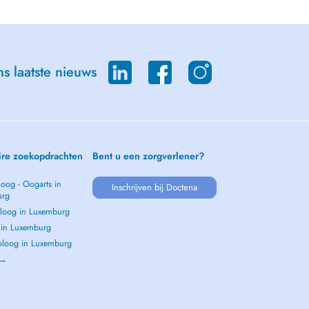
s laatste nieuws
ire zoekopdrachten
Bent u een zorgverlener?
oog - Oogarts in
Inschrijven bij Doctena
urg
loog in Luxemburg
s in Luxemburg
loog in Luxemburg
 →