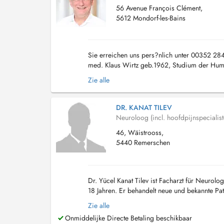
56 Avenue François Clément,
5612 Mondorf-les-Bains
Sie erreichen uns pers?nlich unter 00352 2
med. Klaus Wirtz geb.1962, Studium der Huma
Saarlandes (Homburg), Facharztausbildung ...
Zie alle
DR. KANAT TILEV
Neuroloog (incl. hoofdpijnspecialist
46, Wäistrooss,
5440 Remerschen
Dr. Yücel Kanat Tilev ist Facharzt für Neurol
18 Jahren. Er behandelt neue und bekannte P
Kopfschmerzen, Migräne, Schwindel, Epilepsie,
Zie alle
Onmiddelijke Directe Betaling beschikbaar