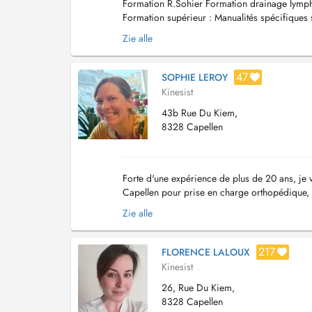
Formation R.Sohier Formation drainage lymph
Formation supérieur : Manualités spécifiques 
articulaires en RPG ...
Zie alle
47
SOPHIE LEROY
Kinesist
43b Rue Du Kiem,
8328 Capellen
Forte d'une expérience de plus de 20 ans, je 
Capellen pour prise en charge orthopédique, n
merci d'indiquer votre nom, adresse et numéro
Zie alle
217
FLORENCE LALOUX
Kinesist
26, Rue Du Kiem,
8328 Capellen