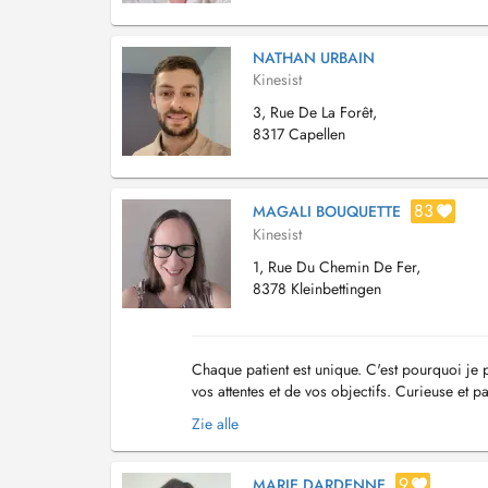
NATHAN URBAIN
Kinesist
3, Rue De La Forêt,
8317 Capellen
83
MAGALI BOUQUETTE
Kinesist
1, Rue Du Chemin De Fer,
8378 Kleinbettingen
Chaque patient est unique. C'est pourquoi je p
vos attentes et de vos objectifs. Curieuse et 
ma pratique. Je suis notamment spéci...
Zie alle
9
MARIE DARDENNE