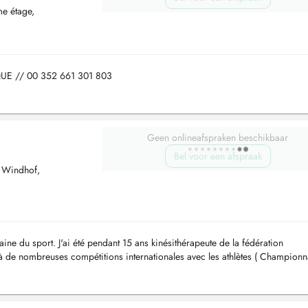
me étage,
E // 00 352 661 301 803
Geen onlineafspraken beschikbaar
Bel voor een afspraak
d Windhof,
aine du sport. J'ai été pendant 15 ans kinésithérapeute de la fédération
à de nombreuses compétitions internationales avec les athlètes ( Championn
Berlin 2018 en...