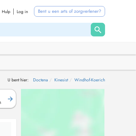
Bent u een arts of zorgverlener?
Hulp
Log in
U bent hier:
Doctena
Kinesist
Windhof-Koerich
g.