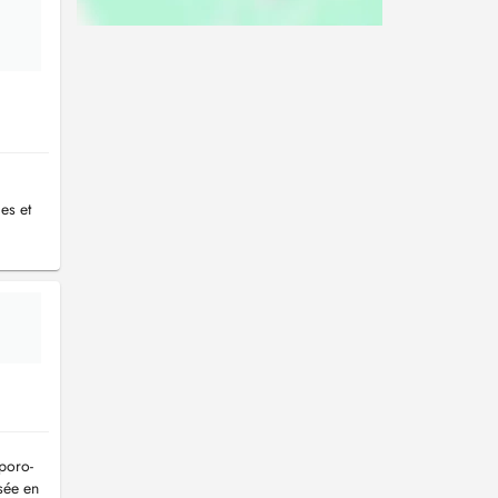
es et
mporo-
isée en