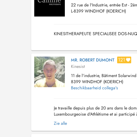
22 rue de l'Industrie, entrée Est - 2è
L-8399 WINDHOF (KOERICH)
KINESITHERAPEUTE SPECIALISEE DOS-NUQU
121
MR. ROBERT DUMONT
Kinesist
11 de l'industrie, Bâtiment Solarwin
8399 WINDHOF (KOERICH)
Beschikbaarheid collega's
Je travaille depuis plus de 20 ans dans le dom
Luxembourgeoise d'Athlétisme et ai participé 
d'Europe de Zurich 2014, Amsterdam 2016 et 
Zie alle