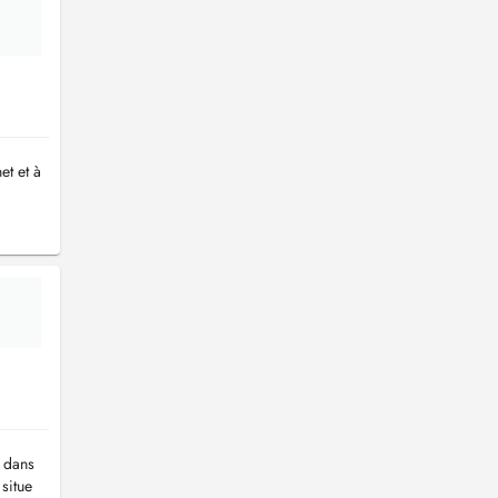
et et à
 dans
situe