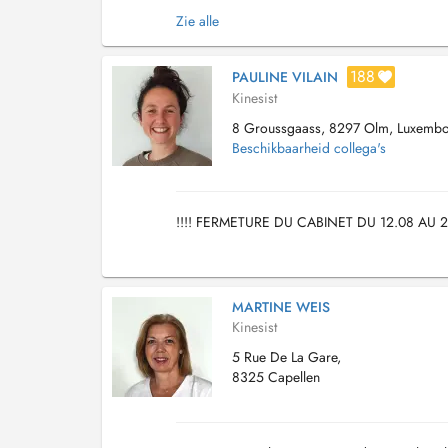
pelvi-périnéologie, traitant les path...
Zie alle
188
PAULINE VILAIN
Kinesist
8 Groussgaass, 8297 Olm, Luxemb
Beschikbaarheid collega's
!!!! FERMETURE DU CABINET DU 12.08 AU
MARTINE WEIS
Kinesist
5 Rue De La Gare,
8325 Capellen