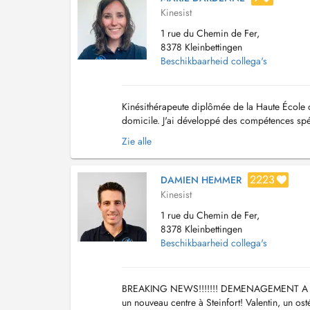
Kinesist
1 rue du Chemin de Fer,
8378 Kleinbettingen
Beschikbaarheid collega's
Kinésithérapeute diplômée de la Haute École d
domicile. J'ai développé des compétences spéc
(lymphœdème, lipoedème, oedème postopérat
Zie alle
2223
DAMIEN HEMMER
Kinesist
1 rue du Chemin de Fer,
8378 Kleinbettingen
Beschikbaarheid collega's
BREAKING NEWS!!!!!!! DEMENAGEMENT A STEI
un nouveau centre à Steinfort! Valentin, un o