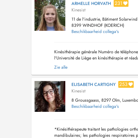
231
ARMELLE HORVATH
Kinesist
11 de l'industrie, Bâtiment Solarwin
8399 WINDHOF (KOERICH)
Beschikbaarheid collega's
Kinésithérapie générale Numéro de téléphon
l'Université de Liège en kinésithérapie et réa
depuis quelques mois, dans ce cabinet. Je pre
Zie alle
253
ELISABETH CARTIGNY
Kinesist
8 Groussgaass, 8297 Olm, Luxemb
Beschikbaarheid collega's
*Kinésithérapeute traitant les pathologies ort
mandibulaires; les pathologies respiratoires p