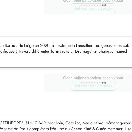
Geen onlineafspraken beschikbaar
Bel voor een afspraak
u Barbou de Liège en 2020, je pratique la kinésithérapie générale en cabin
ifiques à travers différentes formations : - Drainage lymphatique manuel
oire...
Geen onlineafspraken beschikbaar
Bel voor een afspraak
NFORT !!!! Le 10 Août prochain, Caroline, Marie et moi déménagerons
stéopathe de Paris complètera l'équipe du Centre Kiné & Ostéo Hemmer. Il se 