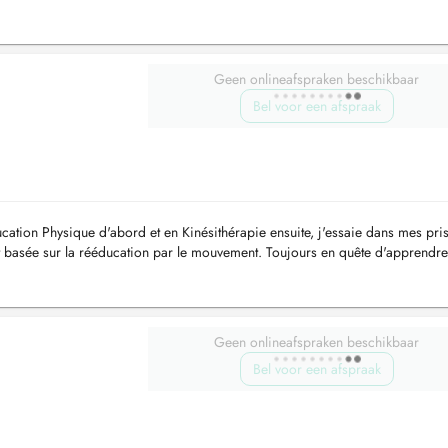
n face ...
Geen onlineafspraken beschikbaar
Bel voor een afspraak
ation Physique d'abord et en Kinésithérapie ensuite, j'essaie dans mes pri
 basée sur la rééducation par le mouvement. Toujours en quête d'apprendre
opose...
Geen onlineafspraken beschikbaar
Bel voor een afspraak