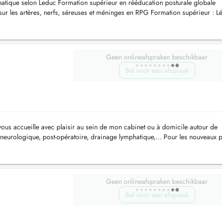
atique selon Leduc Formation supérieur en rééducation posturale globale
sur les artères, nerfs, séreuses et méninges en RPG Formation supérieur : L
Geen onlineafspraken beschikbaar
Bel voor een afspraak
vous accueille avec plaisir au sein de mon cabinet ou à domicile autour de
eurologique, post-opératoire, drainage lymphatique,... Pour les nouveaux pa
 de té...
Geen onlineafspraken beschikbaar
Bel voor een afspraak