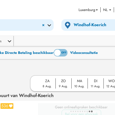
Luxemburg
NL
×
m
ke Directe Betaling beschikbaar
Videoconsultatie
ON
OFF
ZA
ZO
MA
DI
WO
8 Aug.
9 Aug.
10 Aug.
11 Aug.
12 Au
 buurt van Windhof-Koerich
536
Geen onlineafspraken beschikbaar
Bel voor een afspraak