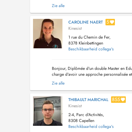
au 5-7, route d'Arlon à L-8410 Steinfort, juste e
Zie alle
5
CAROLINE NAERT
Kinesist
1 rue du Chemin de Fer,
8378 Kleinbettingen
Beschikbaarheid collega's
Bonjour, Diplômée d'un double Master en Educ
charge d'avoir une approche personnalisée et
m'améliorer, je continue à me former pour pr
Zie alle
855
THIBAULT MARICHAL
Kinesist
2-4, Parc d'Activités,
8308 Capellen
Beschikbaarheid collega's