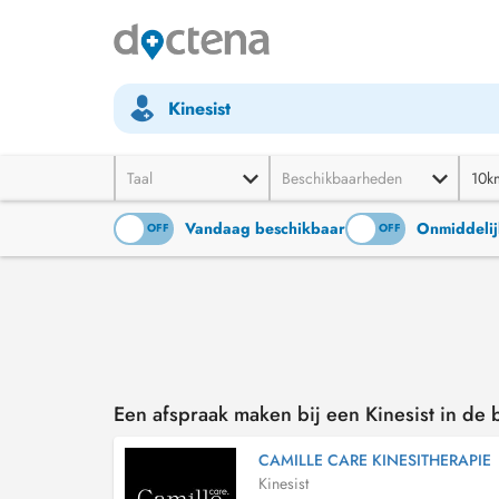
Kinesist
Taal
Beschikbaarheden
10k
Vandaag beschikbaar
Onmiddelij
ON
OFF
ON
OFF
Een afspraak maken bij een Kinesist in de
CAMILLE CARE KINESITHERAPIE
Kinesist