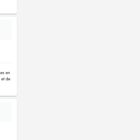
ses en
 et de