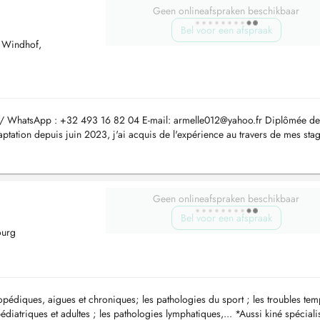
Geen onlineafspraken beschikbaar
Bel voor een afspraak
d Windhof,
e/ WhatsApp : +32 493 16 82 04 E-mail:
armelle012@yahoo.fr
Diplômée de
daptation depuis juin 2023, j'ai acquis de l'expérience au travers de mes stag
nds e...
Geen onlineafspraken beschikbaar
Bel voor een afspraak
ourg
hopédiques, aigues et chroniques; les pathologies du sport ; les troubles te
édiatriques et adultes ; les pathologies lymphatiques,... *Aussi kiné spécial