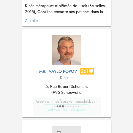
Kinésithérapeute diplômée de l'Isek (Bruxelles-
2015), Coraline encadre ses patients dans la
prévention de leurs douleurs et dans leur
Zie alle
rééducation vers un meilleur confort : - Ortho /
Traumatologie / Pré- Post-Opératoire -
Massages et traitements myofasciaux : Trigger
Point, Dry Needling, Fasc...
261
MR. IVAYLO POPOV
Kinesist
5, Rue Robert Schuman,
4995 Schouweiler
Geen onlineafspraken beschikbaar
Bel voor een afspraak