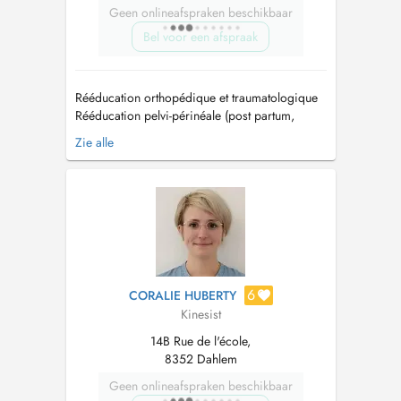
Geen onlineafspraken beschikbaar
Bel voor een afspraak
Rééducation orthopédique et traumatologique
Rééducation pelvi-périnéale (post partum,
incontinence urinaire,...) Rééducation
Zie alle
abdominale non génératrice de pression
(hypopressif) Rééducation orthopédique et
traumatologique Rééducation de la main
Rééducation ATM Prise en charge au cabinet
ou à...
6
CORALIE HUBERTY
Kinesist
14B Rue de l'école,
8352 Dahlem
Geen onlineafspraken beschikbaar