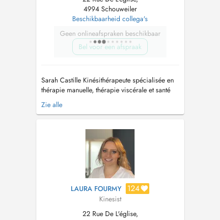
4994 Schouweiler
Beschikbaarheid collega's
Geen onlineafspraken beschikbaar
Bel voor een afspraak
Sarah Castille Kinésithérapeute spécialisée en
thérapie manuelle, thérapie viscérale et santé
de la femme Kinésithérapeute depuis 15 ans,
Zie alle
Sarah Castille vous accueille dans un cabinet
spacieux et lumineux, pensé pour offrir un
environnement propice à l'écoute, au soin et au
bien-être. Sarah C...
124
LAURA FOURMY
Kinesist
22 Rue De L'église,