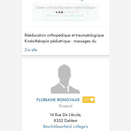
Geen onlineafspraken beschikbaar
Bel voor een afspraak
Rééducation orthopédique et traumatologique
Kinésithérapie pédiatrique : massages du
bébé, torticolis,... Kinésithérapie gériatrique
Zie alle
Kinésithérapie sportive Drainage lymphatique
manuel Kinésithérapie respiratoire Depuis
Janvier 2025, DA (Doctorat en Acupuncture)
Europe Shanghai College of Tr...
20
FLORIANE RONGVAUX
Kinesist
14 Rue De L'école,
8352 Dahlem
Beschikbaarheid collega's