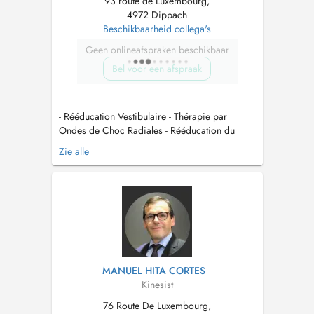
93 route de Luxembourg,
4972 Dippach
Beschikbaarheid collega's
Geen onlineafspraken beschikbaar
Bel voor een afspraak
- Rééducation Vestibulaire - Thérapie par
Ondes de Choc Radiales - Rééducation du
Plancher Pelvien (Biofeedback) - Kinésithérapie
Zie alle
à Domicilie (commune de Dippach) - Drainage
Lymphatique Manuel - Reeducation Funcionnelle
- Rééducation Post-Opératoire - Kinésithérapie
Respiratoire - Traumatol...
MANUEL HITA CORTES
Kinesist
76 Route De Luxembourg,