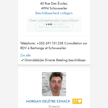
40 Rue Des Écoles,
4994 Schouweiler
Beschikbaarheid collega's
Geen onlineafspraken beschikbaar
Bel voor een afspraak
Téléphone: +352.691.131.238 Consultation sur
RDV à Bertrange et Schouweiler.
Kinésithérapeute diplômée, je propose: -
Zie alle
Pilates mat (prochainement Reformer) - Renata
Onmiddelijke Directe Betaling beschikbaar
França - Rééducation orthopédique enfant et
adulte - Rééducation respiratoire bébé, enfant,
adulte - Rééd...
27
MORGAN DELÊTRE EZNACK
Kinesist