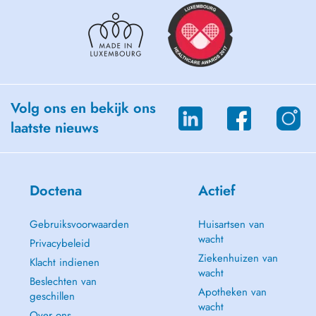
Volg ons en bekijk ons
laatste nieuws
Doctena
Actief
Gebruiksvoorwaarden
Huisartsen van
wacht
Privacybeleid
Ziekenhuizen van
Klacht indienen
wacht
Beslechten van
Apotheken van
geschillen
wacht
Over ons