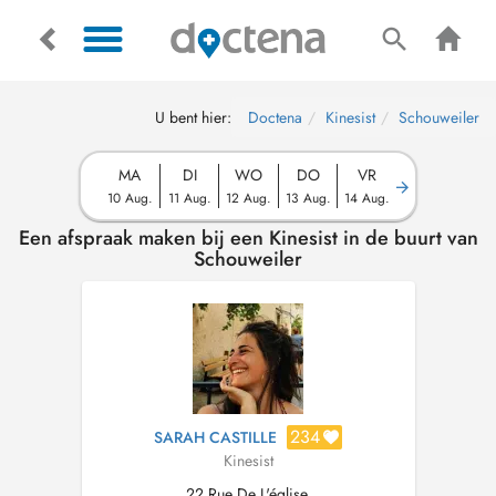
U bent hier:
Doctena
Kinesist
Schouweiler
MA
DI
WO
DO
VR
10 Aug.
11 Aug.
12 Aug.
13 Aug.
14 Aug.
Een afspraak maken bij een Kinesist in de buurt van
Schouweiler
234
SARAH CASTILLE
Kinesist
22 Rue De L'église,