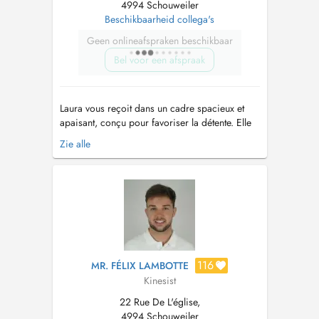
4994 Schouweiler
Beschikbaarheid collega's
Geen onlineafspraken beschikbaar
Bel voor een afspraak
Laura vous reçoit dans un cadre spacieux et
apaisant, conçu pour favoriser la détente. Elle
accompagne ses patients dans la prévention
Zie alle
des douleurs et les guide vers une rééducation
efficace afin d'améliorer leur confort : -
Kinésithérapie : orthopédique, pré/post-
opératoire, neurologique, respi...
116
MR. FÉLIX LAMBOTTE
Kinesist
22 Rue De L'église,
4994 Schouweiler