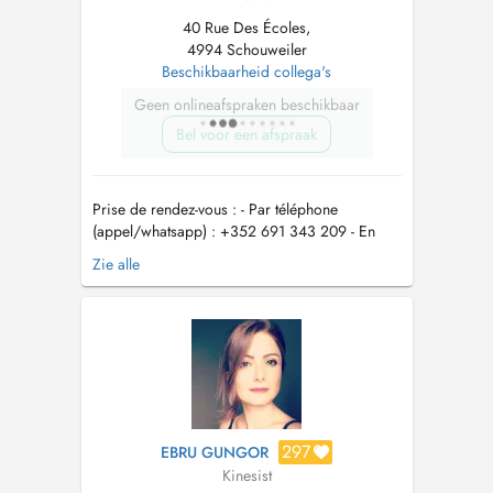
40 Rue Des Écoles,
4994 Schouweiler
Beschikbaarheid collega's
Geen onlineafspraken beschikbaar
Bel voor een afspraak
Prise de rendez-vous : - Par téléphone
(appel/whatsapp) : +352 691 343 209 - En
ligne via Doctena Accessibilité du cabinet : -
Zie alle
Rampe d accès pour les personnes à mobilité
réduite (PMR) - Stationnement gratuit à
proximité - DOMICILE possible : me contacter
directement par téléphone/whatsapp...
297
EBRU GUNGOR
Kinesist