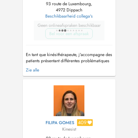
93 route de Luxembourg,
4972 Dippach
Beschikbaarheid collega's
Geen onlineafspraken beschikbaar
Bel voor een afspraak
En tant que kinésithérapeute, j'accompagne des
patients présentant différentes problématiques
musculo-squelettiques, neurologiques et
Zie alle
respiratoires, en adaptant chaque prise en
charge à leurs objectifs. Mes domaines
d'intervention incluent notamment la
rééducation fonctionnelle et post-opératoire...
409
FILIPA GOMES
Kinesist