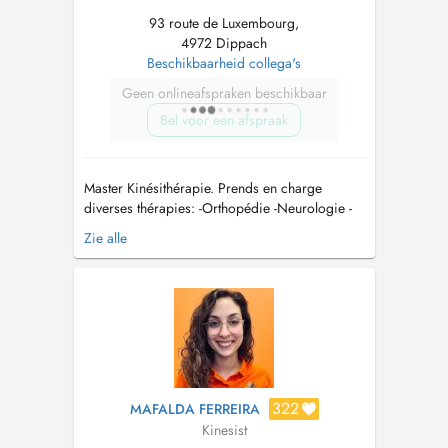
93 route de Luxembourg,
4972 Dippach
Beschikbaarheid collega's
Geen onlineafspraken beschikbaar
Bel voor een afspraak
Master Kinésithérapie. Prends en charge
diverses thérapies: -Orthopédie -Neurologie -
Respiratoire -Cardiologie -Oncolongie post
Zie alle
Opératoire -Vestibulaire -Réathlétisation -Post
opération prothèses Kinésithérapeute engagé,
formation en Récupération Post Traumatisme
Cranien en cours....
322
MAFALDA FERREIRA
Kinesist