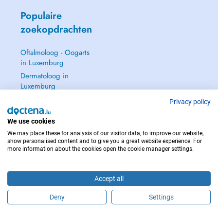
Populaire
zoekopdrachten
Oftalmoloog - Oogarts
in Luxemburg
Dermatoloog in
Luxemburg
Huisarts in Luxemburg
Privacy policy
Gynaecoloog in
We use cookies
Luxemburg
We may place these for analysis of our visitor data, to improve our website,
Zie alle →
show personalised content and to give you a great website experience. For
more information about the cookies open the cookie manager settings.
Accept all
NEEM IN GEVAL VAN NOOD CONTACT OP MET : 112
Deny
Settings
Copyright © 2026 - DOCTENA S.A. 42, Rue de la Vallée, L-2661 Luxembourg