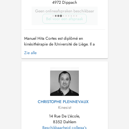
4972 Dippach
Geen onlineafspraken beschikbaar
Bel voor een afspraak
Manuel Hita Cortes est diplômé en
kinésithérapie de lUniversité de Liège. Il a
validé son doctorat en Médecine traditionnelle
Zie alle
chinoise et pratique cette discipline depuis
plus de 20 ans. Il est directeur de lEurope
Shanghai College of Traditionnal Chinese
Medecine à Bruxelles, où il enseigne égale...
CHRISTOPHE PLENNEVAUX
Kinesist
14 Rue De L'école,
8352 Dahlem
Beschikbaarheid collega's