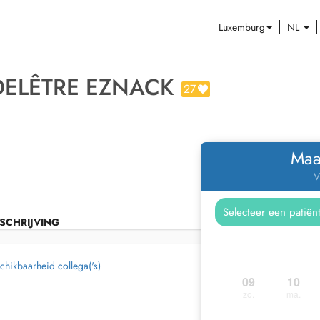
Luxemburg
NL
ELÊTRE EZNACK
27
Maa
V
SCHRIJVING
chikbaarheid collega('s)
09
10
zo.
ma.