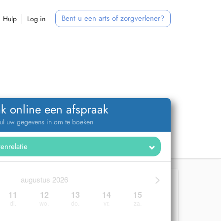
Bent u een arts of zorgverlener?
Hulp
Log in
k online een afspraak
ul uw gegevens in om te boeken
>
augustus 2026
11
12
13
14
15
di.
wo.
do.
vr.
za.