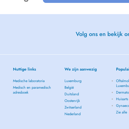
Volg ons en bekijk on
Nuttige links
We zijn aanwezig
Popula
Medische laboratoria
Luxemburg
Oftalmol
Luxemb
Medisch en paramedisch
België
adresboek
Dermato
Duitsland
Huisart
Oostenrijk
Gynaeco
Zwitserland
Zie alle
Nederland