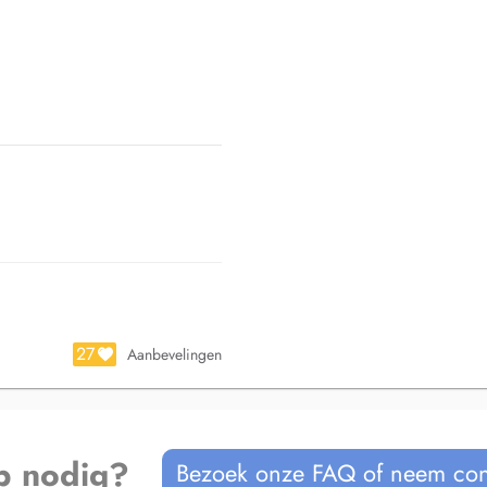
 Traumatisme Cranien en cours.
27
Aanbevelingen
p nodig?
Bezoek onze FAQ of neem con