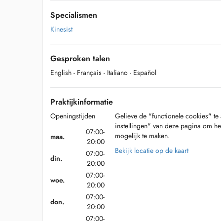
Specialismen
Kinesist
Gesproken talen
English
- Français
- Italiano
- Español
Praktijkinformatie
Openingstijden
Gelieve de "functionele cookies" te 
instellingen" van deze pagina om he
07:00-
mogelijk te maken.
maa.
20:00
Bekijk locatie op de kaart
07:00-
din.
20:00
07:00-
woe.
20:00
07:00-
don.
20:00
07:00-