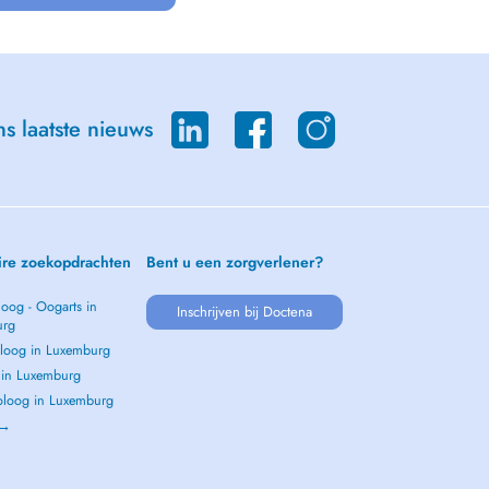
s laatste nieuws
ire zoekopdrachten
Bent u een zorgverlener?
oog - Oogarts in
Inschrijven bij Doctena
urg
loog in Luxemburg
s in Luxemburg
loog in Luxemburg
 →