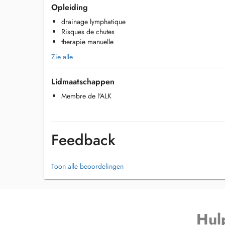
-Oncolongie post Opératoire
Opleiding
-Vestibulaire
drainage lymphatique
-Réathlétisation
Risques de chutes
-Post opération prothèses
therapie manuelle
Kinésithérapeute engagé, formation en Récupération Post
Zie alle
Lidmaatschappen
Membre de l'ALK
Feedback
Toon alle beoordelingen
Hul