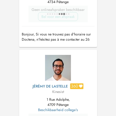
4734 Pétange
Geen onlineafspraken beschikbaar
Bel voor een afspraak
Bonjour, Si vous ne trouvez pas d'horaire sur
Doctena, n'hésitez pas à me contacter au 26
50 34 09 ou 691 674 000, il y a des fois des
rdv libres.
360
JÉRÉMY DE LASTELLE
Kinesist
1 Rue Adolphe,
4709 Pétange
Beschikbaarheid collega's