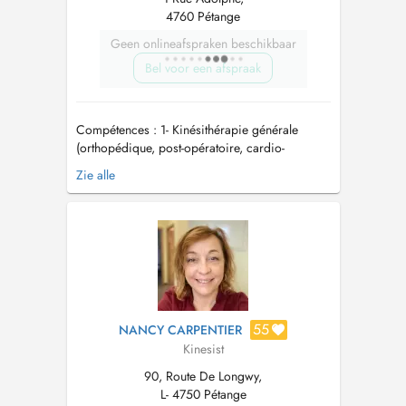
4760 Pétange
Geen onlineafspraken beschikbaar
Bel voor een afspraak
Compétences : 1- Kinésithérapie générale
(orthopédique, post-opératoire, cardio-
respiratoire, désencombrement bronchique du
Zie alle
nouveau-né, ...) 2- Kinésithérapie du sport 3-
Thérapie manuelle (IFOMPT) * manipulations et
mobilisations articulaires vertébrales et
périphériques * Te...
55
NANCY CARPENTIER
Kinesist
90, Route De Longwy,
L- 4750 Pétange