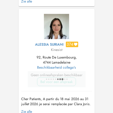
Zie alle
au cabinet ou de vous rendre visite à domicile
pour votre rééducation. Formation
complémentaire : - thérapie manuelle -
drainage lymphatique J'utilise également...
374
ALESSIA SURIANI
Kinesist
92, Route De Luxembourg,
4744 Lamadelaine
Beschikbaarheid collega's
Geen onlineafspraken beschikbaar
Bel voor een afspraak
Cher Patients, A partir du 18 mai 2026 au 31
juillet 2026 je serai remplacée par Clara Joris.
Diplômé d'un master en kinésithérapie de
Zie alle