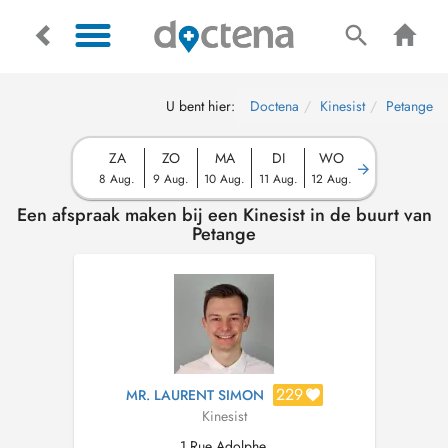
U bent hier:
Doctena
Kinesist
Petange
ZA
ZO
MA
DI
WO
8 Aug.
9 Aug.
10 Aug.
11 Aug.
12 Aug.
Een afspraak maken bij een Kinesist in de buurt van
Petange
229
MR. LAURENT SIMON
Kinesist
1 Rue Adolphe,