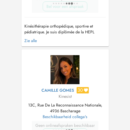
Bel voor een afspraak
Kinésithérapie orthopédique, sportive et
pédiatrique. Je suis diplômée de la HEPL
depuis juin 2018. Durant mes stages, J'ai eu la
Zie alle
chance de découvrir différents domaines tel
que la rééducation sportive, neurologique,
gériatrique et orthopédique. De plus, j'ai eu
l'opportunité de travailler au Ce...
30
CAMILLE GOMES
Kinesist
13C, Rue De La Reconnaissance Nationale,
4936 Bascharage
Beschikbaarheid collega's
Geen onlineafspraken beschikbaar