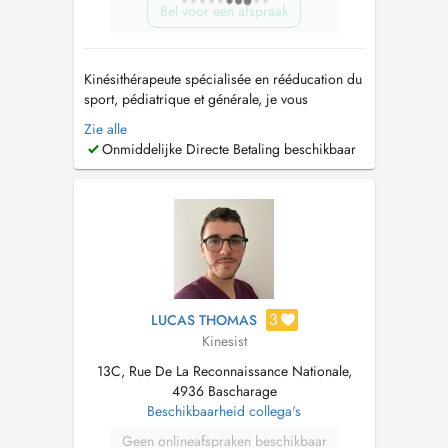
Bel voor een afspraak
Kinésithérapeute spécialisée en rééducation du
sport, pédiatrique et générale, je vous
accompagne dans la prise en charge des
Zie alle
douleurs aiguës et chroniques, des blessures
Onmiddelijke Directe Betaling beschikbaar
traumatiques, ainsi que dans la rééducation
post-opératoire. Forte de 5 années dexpérience
au sein dun club de football, jai d...
3
LUCAS THOMAS
Kinesist
13C, Rue De La Reconnaissance Nationale,
4936 Bascharage
Beschikbaarheid collega's
Geen onlineafspraken beschikbaar