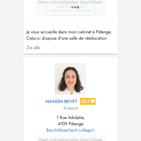
Geen onlineafspraken beschikbaar
Bel voor een afspraak
Je vous accueille dans mon cabinet à Pétange.
Celui-ci dispose d'une salle de rééducation
adaptée à toutes les pathologies. Nous
Zie alle
disposons de vélos, d'un tapis roulant, d'un
appareil de renforcement musculaire, d'une
pressothérapie ainsi que d'un LPG. Je traite
toutes les pathologies orthopédique...
484
MANON REVET
Kinesist
1 Rue Adolphe,
4709 Pétange
Beschikbaarheid collega's
Geen onlineafspraken beschikbaar