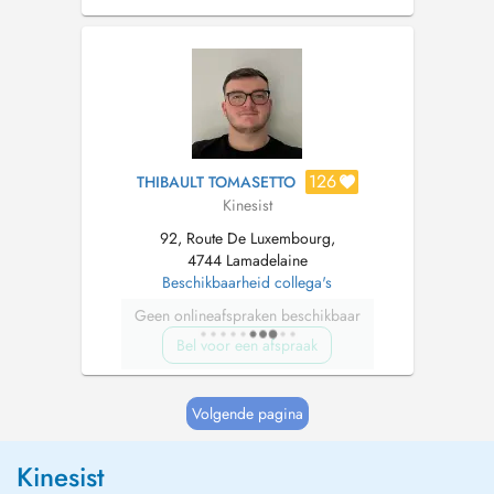
Lunex University de Differdange, j'aurai le
plaisir de vous accueillir au cabinet ou de vous
rendre visite a domicile pour votre
rééducation. Je traite t...
126
THIBAULT TOMASETTO
Kinesist
92, Route De Luxembourg,
4744 Lamadelaine
Beschikbaarheid collega's
Geen onlineafspraken beschikbaar
Bel voor een afspraak
Volgende pagina
Kinesist