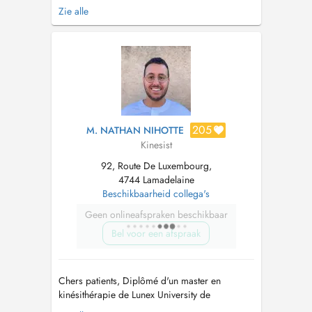
me suis spécialisée en - Rééducation uro-
Zie alle
gynécologique hommes, femmes et enfants
(Rééducation pré et post-natale, incontinences,
défauts de la statique pelvienne, troubles
sexologiques et douleurs pelviennes.....
205
M. NATHAN NIHOTTE
Kinesist
92, Route De Luxembourg,
4744 Lamadelaine
Beschikbaarheid collega's
Geen onlineafspraken beschikbaar
Bel voor een afspraak
Chers patients, Diplômé d'un master en
kinésithérapie de Lunex University de
Differdange, j'aurai le plaisir de vous accueillir