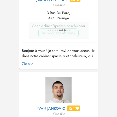
Kinesist
3 Rue Du Parc,
4771 Pétange
Geen onlineafspraken beschikbaar
Bel voor een afspraak
Bonjour à vous ! Je serai ravi de vous accueillir
dans notre cabinet spacieux et chaleureux, qui
dispose des équipements nécessaires à la
Zie alle
prise en charge de votre pathologie. Si jamais
vous rencontrez des difficultés pour réserver un
créneau ou si vous souhaitez échanger avec
moi pour plus d'info...
124
IVAN JANKOVIC
Kinesist