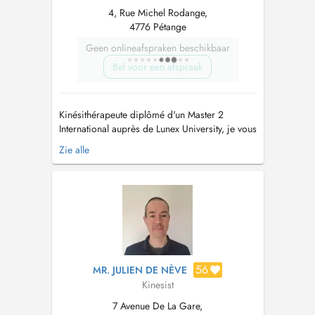
4, Rue Michel Rodange,
4776 Pétange
Geen onlineafspraken beschikbaar
Bel voor een afspraak
Kinésithérapeute diplômé d'un Master 2
International auprès de Lunex University, je vous
accueille avec enthousiasme au 4 rue Michel
Zie alle
Rodange, à Pétange. Je mets tout en œuvre
pour vous proposer une prise en charge
globale, individualisée et adaptée, basée sur
les données scientifiques les plus ...
56
MR. JULIEN DE NÈVE
Kinesist
7 Avenue De La Gare,