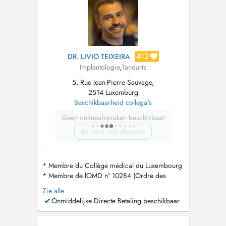
412
DR. LIVIO TEIXEIRA
Implantologie
,
Tandarts
5, Rue Jean-Pierre Sauvage,
2514 Luxemburg
Beschikbaarheid collega's
Geen onlineafspraken beschikbaar
Bel voor een afspraak
* Membre du Collège médical du Luxembourg
* Membre de lOMD n° 10284 (Ordre des
Médecins Dentistes du Portugal) PT : As
Zie alle
consultas disponíveis no Doctena são
Onmiddelijke Directe Betaling beschikbaar
exclusivamente reservadas para novos
pacientes que desejam agendar a primeira