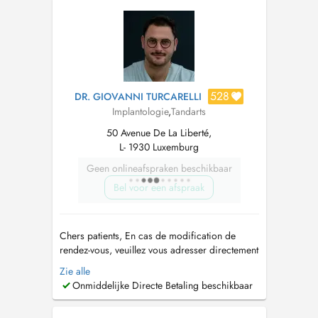
528
DR. GIOVANNI TURCARELLI
Implantologie
,
Tandarts
50 Avenue De La Liberté,
L- 1930 Luxemburg
Geen onlineafspraken beschikbaar
Bel voor een afspraak
Chers patients, En cas de modification de
rendez-vous, veuillez vous adresser directement
à notre secrétariat au +352 498050. Merci
Zie alle
pour votre compréhension. Diplôme de
Onmiddelijke Directe Betaling beschikbaar
Docteur en Médecine Dentaire de l'Université
international de Catalogne Formation SFIPO en