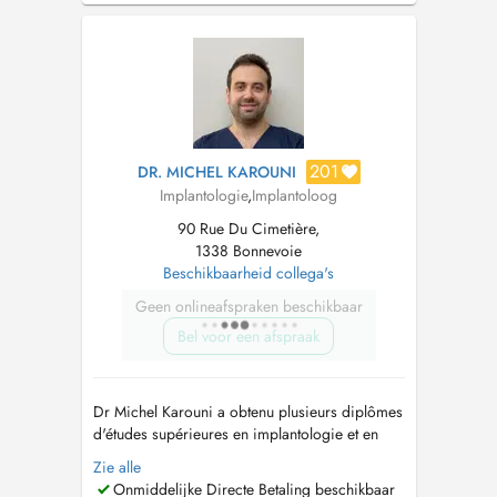
jours fériers veuillez contacter le 112. For
emergencies during weekends and public...
201
DR. MICHEL KAROUNI
Implantologie
,
Implantoloog
90 Rue Du Cimetière,
1338 Bonnevoie
Beschikbaarheid collega's
Geen onlineafspraken beschikbaar
Bel voor een afspraak
Dr Michel Karouni a obtenu plusieurs diplômes
d'études supérieures en implantologie et en
prothèse fixée à l'université Paris 7 après avoir
Zie alle
obtenu sa licence en chirurgie dentaire. Il
Onmiddelijke Directe Betaling beschikbaar