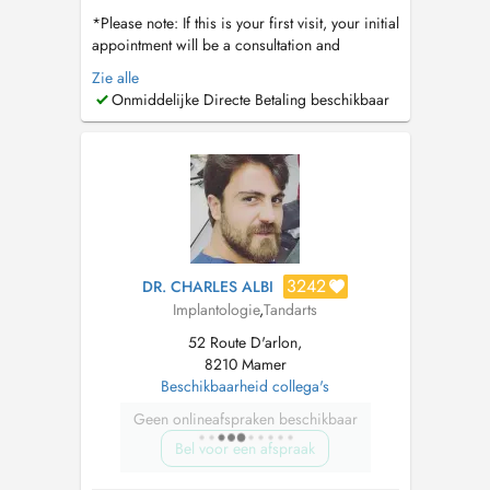
*Please note: If this is your first visit, your initial
appointment will be a consultation and
comprehensive dental assessment. Dental
Zie alle
cleanings are not performed during the first
Onmiddelijke Directe Betaling beschikbaar
visit, as we first evaluate your oral health,
discuss your needs, and determine the most
appropriate treatment plan. Thi...
3242
DR. CHARLES ALBI
Implantologie
,
Tandarts
52 Route D'arlon,
8210 Mamer
Beschikbaarheid collega's
Geen onlineafspraken beschikbaar
Bel voor een afspraak