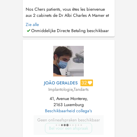
Nos Chers patients, vous êtes les bienvenue
aux 2 cabinets de Dr Albi Charles A Mamer et
Schifflange . Nous sommes ouverts du lundi au
Zie alle
vendredi de 10h à 18h30. N'hésitez pas à nous
Onmiddelijke Directe Betaling beschikbaar
appeler au +352 661 777 233 pour toute
question ou pour prendre rendez-vous. Nous
sommes impatients de vous rencont...
32
JOÃO GERALDES
Implantologie
,
Tandarts
41, Avenue Monterey,
2163 Luxemburg
Beschikbaarheid collega's
Geen onlineafspraken beschikbaar
Bel voor een afspraak