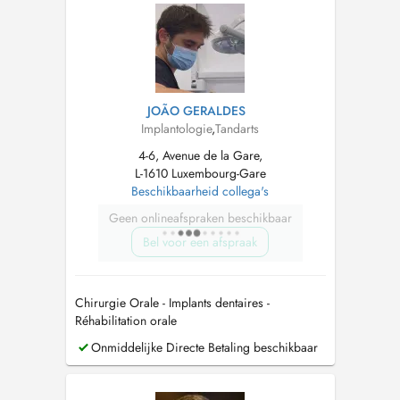
Parodontologie Formation...
JOÃO GERALDES
Implantologie
,
Tandarts
4-6, Avenue de la Gare,
L-1610 Luxembourg-Gare
Beschikbaarheid collega's
Geen onlineafspraken beschikbaar
Bel voor een afspraak
Chirurgie Orale - Implants dentaires -
Réhabilitation orale
Onmiddelijke Directe Betaling beschikbaar