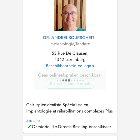
consulta. Se você já está em tratamento
conosco, por favo...
DR. ANDREI BOURSCHEIT
Implantologie
,
Tandarts
53 Rue De Clausen,
1342 Luxemburg
Beschikbaarheid collega's
Geen onlineafspraken beschikbaar
Bel voor een afspraak
Chirurgien-dentiste Spécialiste en
implantologie et réhabilitations complexes Plus
de 30 ans d'expérience clinique. Activité
Zie alle
orientée vers l'implantologie avancée, les
Onmiddelijke Directe Betaling beschikbaar
protocoles All-on-4 et les traitements
chirurgicaux spécialisés. Réalisation de