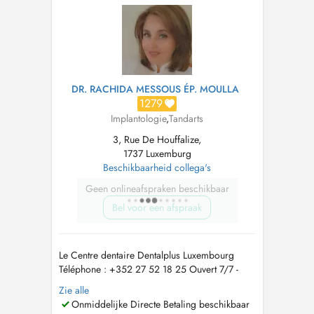
chirurgie orale (extractions complexes, de...
DR. RACHIDA MESSOUS ÉP. MOULLA
1279
Implantologie
,
Tandarts
3, Rue De Houffalize,
1737 Luxemburg
Beschikbaarheid collega's
Geen onlineafspraken beschikbaar
Bel voor een afspraak
Le Centre dentaire Dentalplus Luxembourg
Téléphone : +352 27 52 18 25 Ouvert 7/7 -
Avec ou sans rendez-vous, et prise en charge
Zie alle
des urgences dentaires Adresse : 3 Rue de
Onmiddelijke Directe Betaling beschikbaar
Houffalize, L-1737 Bouneweg-Süd, Luxembourg