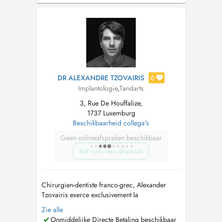
E-mail :
contact@dentalplus.lu
Site web :
www.dentalplus.lu Accès : Stati...
6
DR ALEXANDRE TZOVAIRIS
Implantologie
,
Tandarts
3, Rue De Houffalize,
1737 Luxemburg
Beschikbaarheid collega's
Geen onlineafspraken beschikbaar
Bel voor een afspraak
Chirurgien-dentiste franco-grec, Alexander
Tzovairis exerce exclusivement la
parodontologie et limplantologie depuis plus
Zie alle
de 20 ans en Europe. Diplômé de lUniversité
Onmiddelijke Directe Betaling beschikbaar