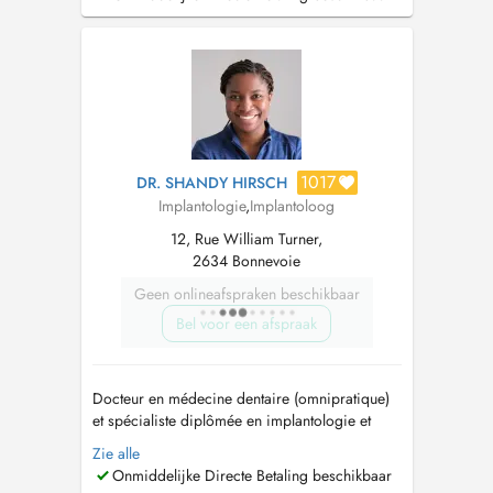
Aristote de Thessalonique et titulaire dun
Master en parodontologie de lUCL Bruxelles, il
est reconnu pour son expertise en techniques...
1017
DR. SHANDY HIRSCH
Implantologie
,
Implantoloog
12, Rue William Turner,
2634 Bonnevoie
Geen onlineafspraken beschikbaar
Bel voor een afspraak
Docteur en médecine dentaire (omnipratique)
et spécialiste diplômée en implantologie et
parodontologie. Pour un rendez-vous en
Zie alle
urgence dans la journée merci de téléphoner
Onmiddelijke Directe Betaling beschikbaar
au +352 20 28 75 54. Urgence weekend et