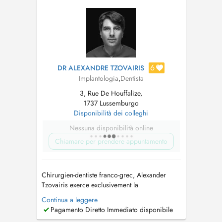
www.dentalplus.lu Accès : Stati...
6
DR ALEXANDRE TZOVAIRIS
Implantologia
,
Dentista
3, Rue De Houffalize,
1737 Lussemburgo
Disponibilità dei colleghi
Nessuna disponibilità online
Chiamare per prendere appuntamento
Chirurgien-dentiste franco-grec, Alexander
Tzovairis exerce exclusivement la
parodontologie et limplantologie depuis plus
Continua a leggere
de 20 ans en Europe. Diplômé de lUniversité
Pagamento Diretto Immediato disponibile
Aristote de Thessalonique et titulaire dun