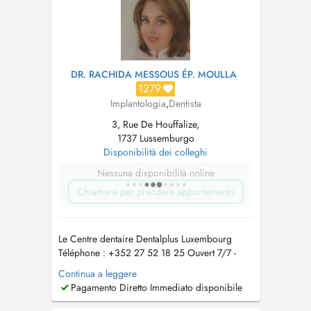
DR. RACHIDA MESSOUS ÉP. MOULLA
1279
Implantologia
,
Dentista
3, Rue De Houffalize,
1737 Lussemburgo
Disponibilità dei colleghi
Nessuna disponibilità online
Chiamare per prendere appuntamento
Le Centre dentaire Dentalplus Luxembourg
Téléphone : +352 27 52 18 25 Ouvert 7/7 -
Avec ou sans rendez-vous, et prise en charge
Continua a leggere
des urgences dentaires Adresse : 3 Rue de
Pagamento Diretto Immediato disponibile
Houffalize, L-1737 Bouneweg-Süd, Luxembourg
E-mail :
contact@dentalplus.lu
Site web :