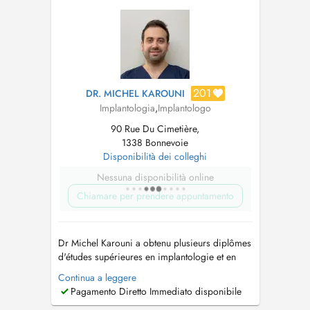
emergencies during weekends and public...
201
DR. MICHEL KAROUNI
Implantologia
,
Implantologo
90 Rue Du Cimetière,
1338 Bonnevoie
Disponibilità dei colleghi
Nessuna disponibilità online
Chiamare per prendere appuntamento
Dr Michel Karouni a obtenu plusieurs diplômes
d'études supérieures en implantologie et en
prothèse fixée à l'université Paris 7 après avoir
Continua a leggere
obtenu sa licence en chirurgie dentaire. Il
Pagamento Diretto Immediato disponibile
apporte son expertise dans la plupart des