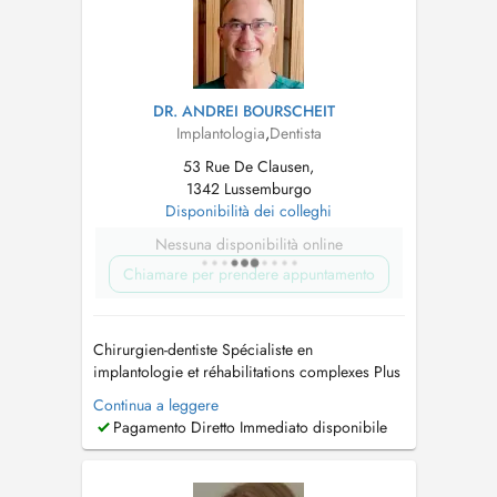
conosco, por favo...
DR. ANDREI BOURSCHEIT
Implantologia
,
Dentista
53 Rue De Clausen,
1342 Lussemburgo
Disponibilità dei colleghi
Nessuna disponibilità online
Chiamare per prendere appuntamento
Chirurgien-dentiste Spécialiste en
implantologie et réhabilitations complexes Plus
de 30 ans d'expérience clinique. Activité
Continua a leggere
orientée vers l'implantologie avancée, les
Pagamento Diretto Immediato disponibile
protocoles All-on-4 et les traitements
chirurgicaux spécialisés. Réalisation de
chirurgie orale (extractions complexes, de...