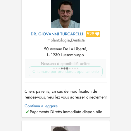
528
DR. GIOVANNI TURCARELLI
Implantologia
,
Dentista
50 Avenue De La Liberté,
L- 1930 Lussemburgo
Nessuna disponibilità online
Chiamare per prendere appuntamento
Chers patients, En cas de modification de
rendez-vous, veuillez vous adresser directement
à notre secrétariat au +352 498050. Merci
Continua a leggere
pour votre compréhension. Diplôme de
Pagamento Diretto Immediato disponibile
Docteur en Médecine Dentaire de l'Université
international de Catalogne Formation SFIPO en
Parodontologie Formation...