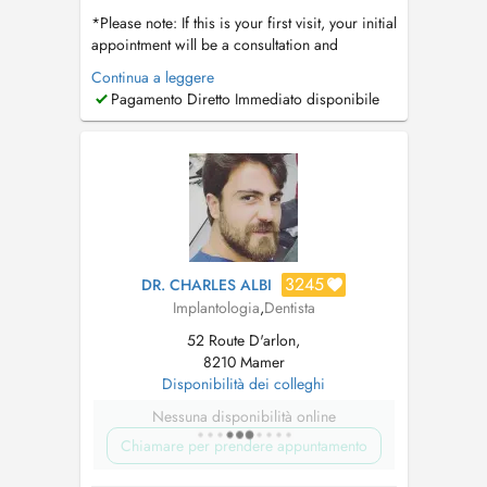
*Please note: If this is your first visit, your initial
appointment will be a consultation and
comprehensive dental assessment. Dental
Continua a leggere
cleanings are not performed during the first
Pagamento Diretto Immediato disponibile
visit, as we first evaluate your oral health,
discuss your needs, and determine the most
appropriate treatment plan. Thi...
3245
DR. CHARLES ALBI
Implantologia
,
Dentista
52 Route D'arlon,
8210 Mamer
Disponibilità dei colleghi
Nessuna disponibilità online
Chiamare per prendere appuntamento