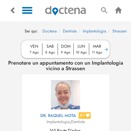
Sei qui:
Doctena
Dentista
Implantologia
Strassen
VEN
SAB
DOM
LUN
MAR
7 Ago
8 Ago
9 Ago
10 Ago
11 Ago
Prenotare un appuntamento con un Implantologia
vicino a Strassen
89
DR. RAQUEL MOTA
Implantologia
,
Dentista
165 Route D'arlon,