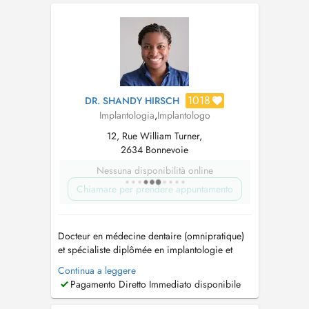
Master en parodontologie de lUCL Bruxelles, il
est reconnu pour son expertise en techniques...
1018
DR. SHANDY HIRSCH
Implantologia
,
Implantologo
12, Rue William Turner,
2634 Bonnevoie
Nessuna disponibilità online
Chiamare per prendere appuntamento
Docteur en médecine dentaire (omnipratique)
et spécialiste diplômée en implantologie et
parodontologie. Pour un rendez-vous en
Continua a leggere
urgence dans la journée merci de téléphoner
Pagamento Diretto Immediato disponibile
au +352 20 28 75 54. Urgence weekend et
jours fériers veuillez contacter le 112. For