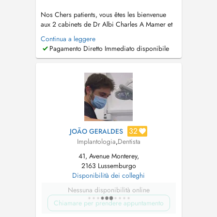
Nos Chers patients, vous êtes les bienvenue
aux 2 cabinets de Dr Albi Charles A Mamer et
Schifflange . Nous sommes ouverts du lundi au
Continua a leggere
vendredi de 10h à 18h30. N'hésitez pas à nous
Pagamento Diretto Immediato disponibile
appeler au +352 661 777 233 pour toute
question ou pour prendre rendez-vous. Nous
sommes impatients de vous rencont...
32
JOÃO GERALDES
Implantologia
,
Dentista
41, Avenue Monterey,
2163 Lussemburgo
Disponibilità dei colleghi
Nessuna disponibilità online
Chiamare per prendere appuntamento