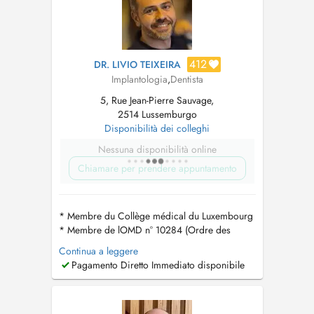
412
DR. LIVIO TEIXEIRA
Implantologia
,
Dentista
5, Rue Jean-Pierre Sauvage,
2514 Lussemburgo
Disponibilità dei colleghi
Nessuna disponibilità online
Chiamare per prendere appuntamento
* Membre du Collège médical du Luxembourg
* Membre de lOMD n° 10284 (Ordre des
Médecins Dentistes du Portugal) PT : As
Continua a leggere
consultas disponíveis no Doctena são
Pagamento Diretto Immediato disponibile
exclusivamente reservadas para novos
pacientes que desejam agendar a primeira
consulta. Se você já está em tratamento