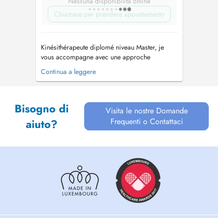
Nessuna disponibilità online
Chiamare per prendere appuntamento
Kinésithérapeute diplomé niveau Master, je
vous accompagne avec une approche
moderne personnalisée et centrée sur vos
Continua a leggere
objectifs. Chaque prise en charge est
personnalisée afin de vous aider à retrouver
vos capacités physiques, diminuer vos
Bisogno di
douleurs et reprendre vos activités
Visita le nostre Domande
quotidiennes, profess...
Frequenti o Contattaci
aiuto?