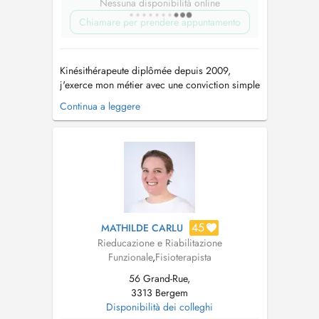
Nessuna disponibilità online
Chiamare per prendere appuntamento
Kinésithérapeute diplômée depuis 2009,
j'exerce mon métier avec une conviction simple
: chaque personne est unique et mérite une
Continua a leggere
prise en charge qui lui ressemble. Au fil de
mon parcours, j'ai choisi de me former
continuellement afin de proposer un
accompagnement toujours plus complet et
personna...
45
MATHILDE CARLU
Rieducazione e Riabilitazione
Funzionale
,
Fisioterapista
56 Grand-Rue,
3313 Bergem
Disponibilità dei colleghi