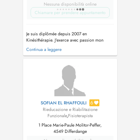
Nessuna disponibilità online
Chiamare per prendere appuntamento
Je suis diplômée depuis 2007 en
Kinésithérapie. J'exerce avec passion mon
métier depuis près de 20 ans et ne cesse de
Continua a leggere
me former. Je vous accueille au cabinet pour
vous accompagner dans un cadre
professionnel et bienveillant. Je suis formée en:
-douleurs musculo-squelettiques, -rééducation
p...
6
SOFIAN EL RHAFFOULI
Rieducazione e Riabilitazione
Funzionale
,
Fisioterapista
1 Place Marie-Paule Molitor-Peffer,
4549 Differdange