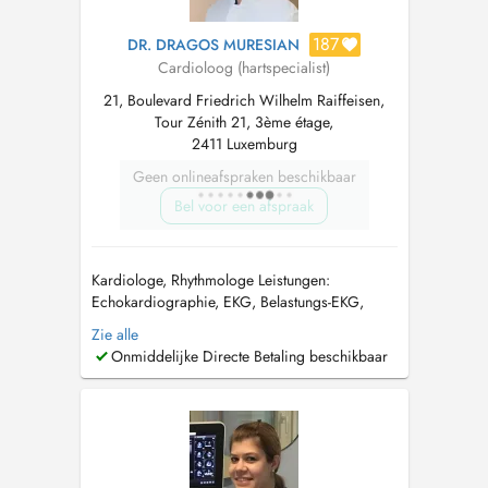
187
DR. DRAGOS MURESIAN
Cardioloog (hartspecialist)
21, Boulevard Friedrich Wilhelm Raiffeisen,
Tour Zénith 21, 3ème étage,
2411 Luxemburg
Geen onlineafspraken beschikbaar
Bel voor een afspraak
Kardiologe, Rhythmologe Leistungen:
Echokardiographie, EKG, Belastungs-EKG,
Langzeit-EKG, Langzeit-Blutdruckmessung,
Zie alle
Nachsorge von aktiven Herzimplantaten (inkl.
Onmiddelijke Directe Betaling beschikbaar
Herzschrittmacher, CRT, etc.),
Carotissonographie. Wegbeschreibung: Die
Praxis befindet sich innerhalb des
Gesondheetszentrums...