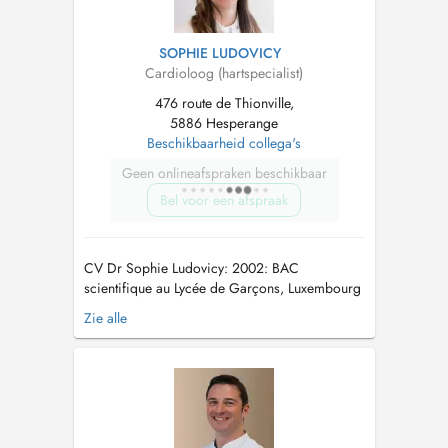
SOPHIE LUDOVICY
Cardioloog (hartspecialist)
476 route de Thionville,
5886 Hesperange
Beschikbaarheid collega's
Geen onlineafspraken beschikbaar
Bel voor een afspraak
CV Dr Sophie Ludovicy: 2002: BAC
scientifique au Lycée de Garçons, Luxembourg
2002- 2008: Etudes de médecine à la Pitié-
Zie alle
Salpêtrière (Faculté Pierre et Marie Curie, Paris
VI ) à Paris 2009: Fellowship en Cardiologie
au Brigham and Women's Hospital à Boston
(Harvard, USA) 2009-2013: Intern...