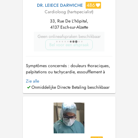
486
DR. LEIECE DARWICHE
Cardioloog (hartspecialist)
33, Rue De L'hôpital,
4137 Esch-sur-Alzette
Geen onlineafspraken beschikbaar
Bel voor een afspraak
Symptômes concernés : douleurs thoraciques,
palpitations ou tachycardie, essoufflement à
l'effort ou au repos, hypertension artérielle,
Zie alle
péricardite, insuffisance cardiaque, jambes
Onmiddelijke Directe Betaling beschikbaar
gonflées ou douloureuses. Examens pratiqués:
ECG, Echocardiographie doppler,
Echographie des carotides (troncs supra-ao...