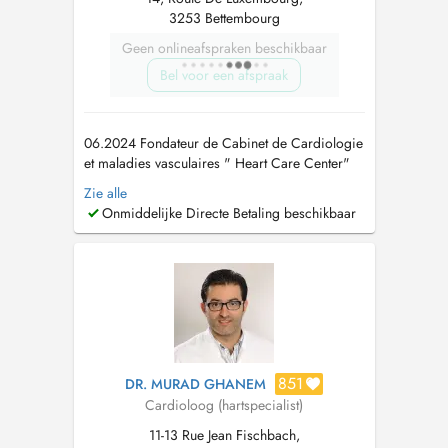
3253 Bettembourg
Geen onlineafspraken beschikbaar
Bel voor een afspraak
06.2024 Fondateur de Cabinet de Cardiologie
et maladies vasculaires " Heart Care Center"
Gründung der Praxis für Herz und
Zie alle
Gefäßmedizin seit dem 01/06/2024 ''Heart
Onmiddelijke Directe Betaling beschikbaar
Care Center'' 05.2023-05.2024: Medizinische
Universität Lausitz - Carl Thiem als Facharzt für
Innere Medizin und Kardiologie 10.20...
851
DR. MURAD GHANEM
Cardioloog (hartspecialist)
11-13 Rue Jean Fischbach,