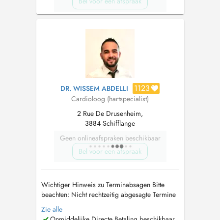
Bel voor een afspraak
1123
DR. WISSEM ABDELLI
Cardioloog (hartspecialist)
2 Rue De Drusenheim,
3884 Schifflange
Geen onlineafspraken beschikbaar
Bel voor een afspraak
Wichtiger Hinweis zu Terminabsagen Bitte
beachten: Nicht rechtzeitig abgesagte Termine
mind. 24 Std. vorher oder Nichterscheinen
Zie alle
können in Rechnung gestellt werden. Vielen
Onmiddelijke Directe Betaling beschikbaar