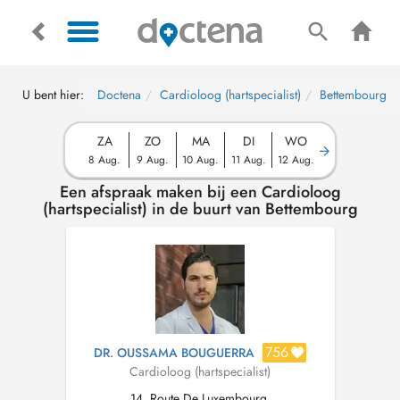
U bent hier:
Doctena
Cardioloog (hartspecialist)
Bettembourg
ZA
ZO
MA
DI
WO
8 Aug.
9 Aug.
10 Aug.
11 Aug.
12 Aug.
Een afspraak maken bij een Cardioloog
(hartspecialist) in de buurt van Bettembourg
756
DR. OUSSAMA BOUGUERRA
Cardioloog (hartspecialist)
14, Route De Luxembourg,