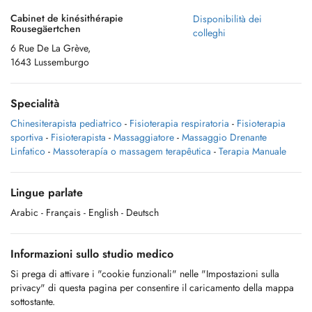
Cabinet de kinésithérapie
Disponibilità dei
Rousegäertchen
colleghi
6 Rue De La Grève,
1643 Lussemburgo
Specialità
Chinesiterapista pediatrico
-
Fisioterapia respiratoria
-
Fisioterapia
sportiva
-
Fisioterapista
-
Massaggiatore
-
Massaggio Drenante
Linfatico
-
Massoterapía o massagem terapêutica
-
Terapia Manuale
Lingue parlate
Arabic
- Français
- English
- Deutsch
Informazioni sullo studio medico
Si prega di attivare i "cookie funzionali" nelle "Impostazioni sulla
privacy" di questa pagina per consentire il caricamento della mappa
sottostante.