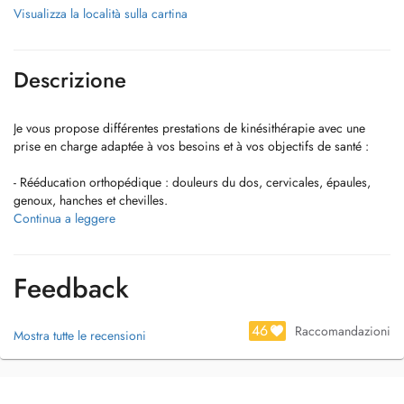
Visualizza la località sulla cartina
Descrizione
Je vous propose différentes prestations de kinésithérapie avec une
prise en charge adaptée à vos besoins et à vos objectifs de santé :
- Rééducation orthopédique : douleurs du dos, cervicales, épaules,
genoux, hanches et chevilles.
- Lombalgie et cervicalgie : douleurs du dos et de la nuque.
Continua a leggere
- Kinésithérapie sportive : blessures sportives, reprise du sport et
prévention des blessures.
- Rééducation post-opératoire : chirurgie du genou (ligaments
Feedback
croisés), épaule ou pose de prothèse de hanche ou genou.
- Kiné vestibulaire : vertiges, troubles de léquilibre et VPPB (cristaux
de loreille interne).
46
Raccomandazioni
Mostra tutte le recensioni
- Rééducation neurologique : troubles de la marche, coordination et
équilibre.
- Rééducation de la marche et prévention des chutes chez la personne
âgée.