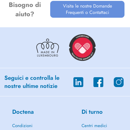
Bisogno di
- Renforcement musculaire, réathlétisation et étirements : Yoga,
Visita le nostre Domande
Stretching et Pilates.
Frequenti o Contattaci
aiuto?
- Thérapie manuelle : mobilisation articulaire, thérapie des Trigger
Points et ondes de choc.
Je réalise également des visites à domicile.
Seguici e controlla le
nostre ultime notizie
Doctena
Di turno
Condizioni
Centri medici