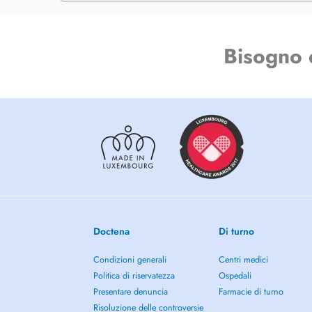
pathologies de tous mes patients.
Je mets à votre disposition mes compétences et mon exp
Bisogno 
dans la prévention, la rééducation et l'amélioration de vo
personnalisée s'adapte à tous les âges et à toutes les cond
adultes, en passant par les sportifs et les futures mamans en
me déplace également à domicile dans un rayon de 10 km
Doctena
Di turno
Condizioni generali
Centri medici
Politica di riservatezza
Ospedali
Presentare denuncia
Farmacie di turno
Risoluzione delle controversie