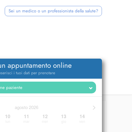
Sei un medico o un professionista della salute?
 un appuntamento online
nserisci i tuoi dati per prenotare
>
agosto 2026
10
11
12
13
14
lun
mar
mer
gio
ven