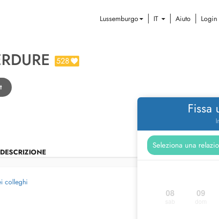
Lussemburgo
IT
Aiuto
Login
ERDURE
528
t
Fissa
I
DESCRIZIONE
i colleghi
08
09
sab
dom