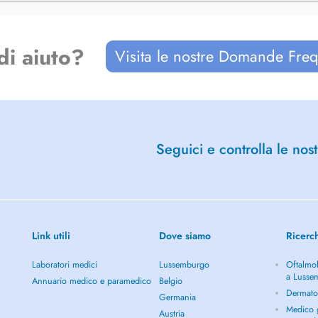
érience pour vous accompagner
di aiuto?
Visita le nostre Domande Freq
tre bien-être. Mon approche
itions physiques, des enfants aux
 rééducation pré- et post-natale. Je
.
Seguici e controlla le nost
Link utili
Dove siamo
Ricerc
Laboratori medici
Lussemburgo
Oftalmol
a Lusse
Annuario medico e paramedico
Belgio
Dermato
Germania
Medico g
Austria