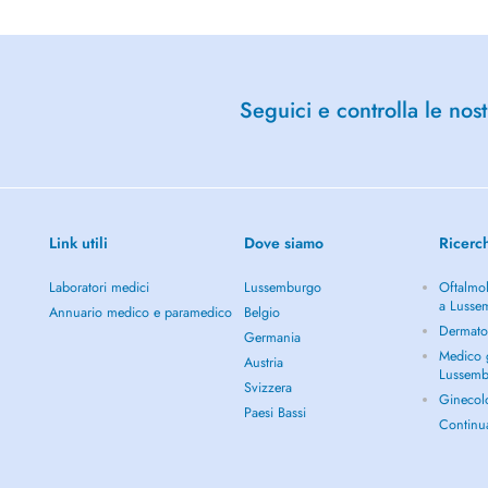
Seguici e controlla le nost
Link utili
Dove siamo
Ricerc
Laboratori medici
Lussemburgo
Oftalmol
a Lusse
Annuario medico e paramedico
Belgio
Dermato
Germania
Medico g
Austria
Lussem
Svizzera
Ginecol
Paesi Bassi
Continu