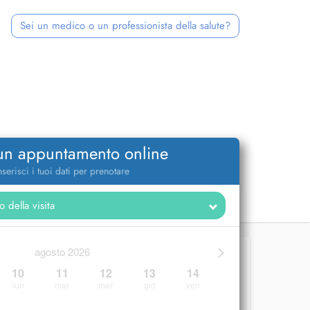
Sei un medico o un professionista della salute?
 un appuntamento online
nserisci i tuoi dati per prenotare
>
agosto 2026
10
11
12
13
14
lun
mar
mer
gio
ven