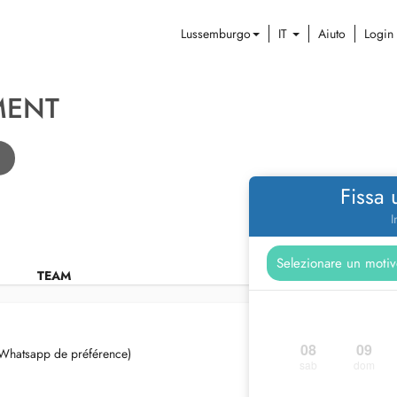
Lussemburgo
IT
Aiuto
Login
MENT
Fissa
I
TEAM
08
09
Whatsapp de préférence)
sab
dom