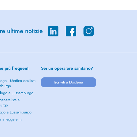
re ultime notizie
he più frequenti
Sei un operatore sanitario?
ogo - Medico oculista
Iscriviti a Doctena
mburgo
logo a Lussemburgo
eneralista a
burgo
ogo a Lussemburgo
a a leggere →