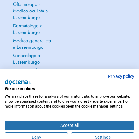
Oftalmologo -
Medico oculista a
Lussemburgo
Dermatologo a
Lussemburgo
Medico generalista
a Lussemburgo
Ginecologo a
Lussemburgo
Continua a leggere
→
Privacy policy
We use cookies
We may place these for analysis of our visitor data, to improve our website,
show personalised content and to give you a great website experience. For
more information about the cookies open the cookie manager settings.
PER LE URGENZE, CONSULTARE : 112
Copyright © 2026 - DOCTENA S.A. 42, Rue de la Vallée, L-2661 Luxembourg
Accept all
Deny
Settings