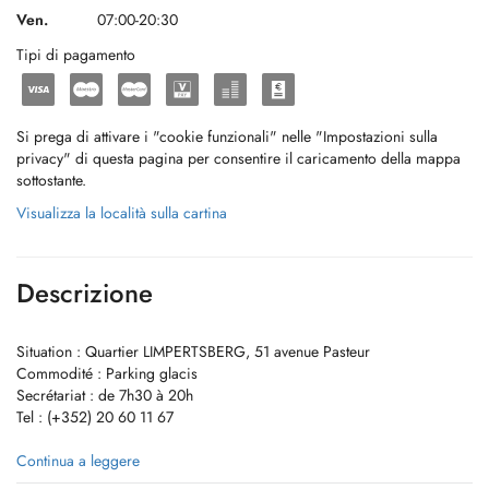
Ven.
07:00-20:30
Tipi di pagamento
Si prega di attivare i "cookie funzionali" nelle "Impostazioni sulla
privacy" di questa pagina per consentire il caricamento della mappa
sottostante.
Visualizza la località sulla cartina
Descrizione
Situation : Quartier LIMPERTSBERG, 51 avenue Pasteur
Commodité : Parking glacis
Secrétariat : de 7h30 à 20h
Tel : (+352) 20 60 11 67
À compter du 28 juin 2024, PAIEMENT IMMÉDIAT DIRECT pour tous
Continua a leggere
les assurés couverts par l'assurance maladie au Luxembourg (CNS,