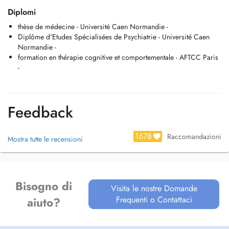
CMFEP, CMFEC, EMCFL). L'organisme de prise en charge est la CNS
Diplomi
:
thèse de médecine - Université Caen Normandie -
- Plus d'avance des honoraires et paiement limité au montant qui nest
Diplôme d'Etudes Spécialisées de Psychiatrie - Université Caen
pas couvert par lassurance maladie
Normandie -
- Simplification administrative
formation en thérapie cognitive et comportementale - AFTCC Paris
-
(Ne s'applique pas aux patients bénéficiaires du Tiers Payant Social,
et aux victimes d'accident du travail, en Psychiatrie libérale, couvre
tous les actes principaux de la nomenclature des médecins, reste
soumis, pour l'instant, au choix du patient)
Feedback
1678
Raccomandazioni
Mostra tutte le recensioni
Bisogno di
Visita le nostre Domande
Frequenti o Contattaci
aiuto?