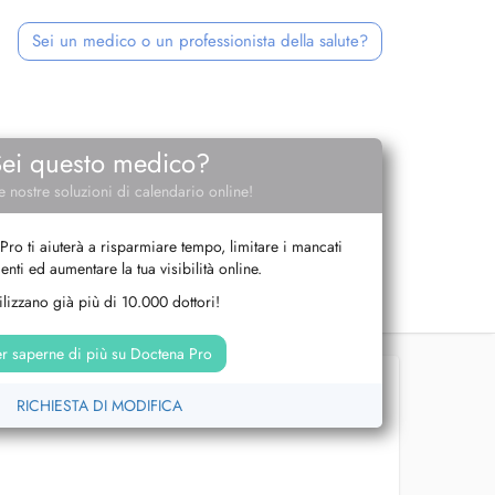
Sei un medico o un professionista della salute?
Sei questo medico?
e nostre soluzioni di calendario online!
Pro ti aiuterà a risparmiare tempo, limitare i mancati
nti ed aumentare la tua visibilità online.
tilizzano già più di 10.000 dottori!
r saperne di più su Doctena Pro
RICHIESTA DI MODIFICA