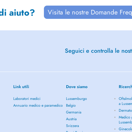
di aiuto?
Visita le nostre Domande Freq
Seguici e controlla le nost
Link utili
Dove siamo
Ricerc
Laboratori medici
Lussemburgo
Oftalmol
a Lusse
Annuario medico e paramedico
Belgio
Dermato
Germania
Medico g
Austria
Lussem
Svizzera
Ginecol