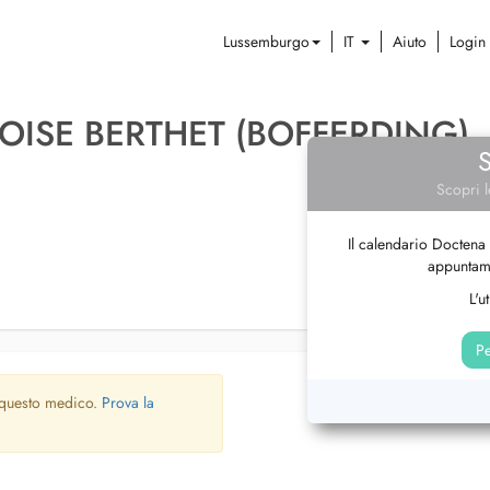
Lussemburgo
IT
Aiuto
Login
OISE BERTHET (BOFFERDING)
Scopri l
Il calendario Doctena 
appuntame
L'u
Pe
 questo medico.
Prova la