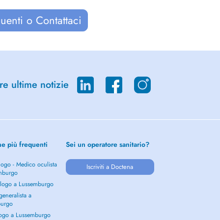
uenti o Contattaci
re ultime notizie
he più frequenti
Sei un operatore sanitario?
ogo - Medico oculista
Iscriviti a Doctena
mburgo
logo a Lussemburgo
eneralista a
burgo
ogo a Lussemburgo