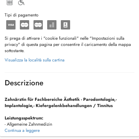
Tipi di pagamento
Si prega di attivare i "cookie funzionali" nelle "Impostazioni sulla
privacy" di questa pagina per consentire il caricamento della mappa
sottostante.
Visualizza la località sulla cartina
Descrizione
Zahnärztin für Fachbereiche Ästhetik - Parodontologie,-
Implantologie,- Kiefergelenkbehandlungen / Tinnitus
Leistungsspektrum:
- Allgemeine Zahnmedizin
- Knochenaufbau & Knochenregeneration
Continua a leggere
- Paradontitis – Behandlung