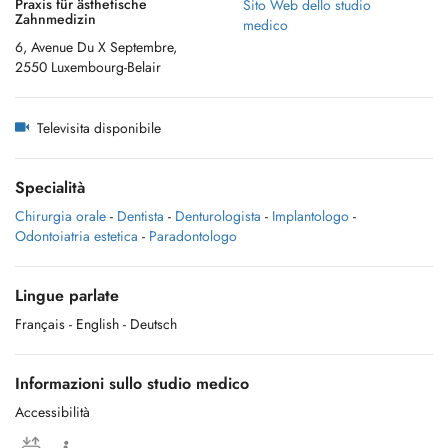
Praxis für ästhetische
Sito Web dello studio
Zahnmedizin
medico
6, Avenue Du X Septembre,
2550 Luxembourg-Belair
Televisita disponibile
Specialità
Chirurgia orale
-
Dentista
-
Denturologista
-
Implantologo
-
Odontoiatria estetica
-
Paradontologo
Lingue parlate
Français
- English
- Deutsch
Informazioni sullo studio medico
Accessibilità