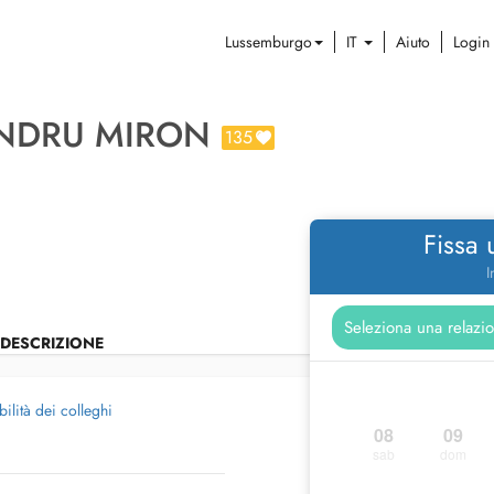
Lussemburgo
IT
Aiuto
Login
ANDRU MIRON
135
Fissa
I
DESCRIZIONE
ilità dei colleghi
08
09
sab
dom