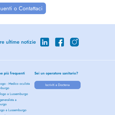
uenti o Contattaci
re ultime notizie
he più frequenti
Sei un operatore sanitario?
ogo - Medico oculista
Iscriviti a Doctena
mburgo
logo a Lussemburgo
eneralista a
burgo
ogo a Lussemburgo