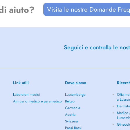
di aiuto?
Visita le nostre Domande Freq
Seguici e controlla le nost
ogy and Periodontology and
Link utili
Dove siamo
Ricerc
Laboratori medici
Lussemburgo
Oftalmol
ents, over the years I have always
a Lusse
ology related to my areas of
Annuario medico e paramedico
Belgio
Dermato
Germania
Medico g
Austria
Lussem
 conservative, minimally invasive
Svizzera
 anatomy, and this is my work
Ginecol
Paesi Bassi