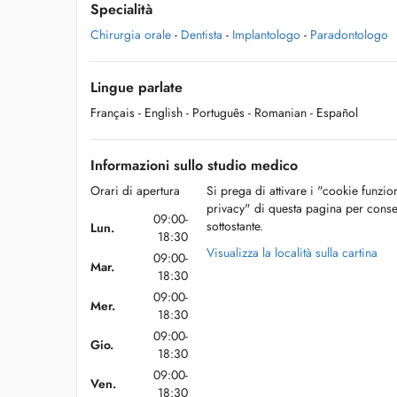
Specialità
Chirurgia orale
-
Dentista
-
Implantologo
-
Paradontologo
Lingue parlate
Français
- English
- Português
- Romanian
- Español
Informazioni sullo studio medico
Orari di apertura
Si prega di attivare i "cookie funzio
privacy" di questa pagina per conse
09:00-
sottostante.
Lun.
18:30
Visualizza la località sulla cartina
09:00-
Mar.
18:30
09:00-
Mer.
18:30
09:00-
Gio.
18:30
09:00-
Ven.
18:30