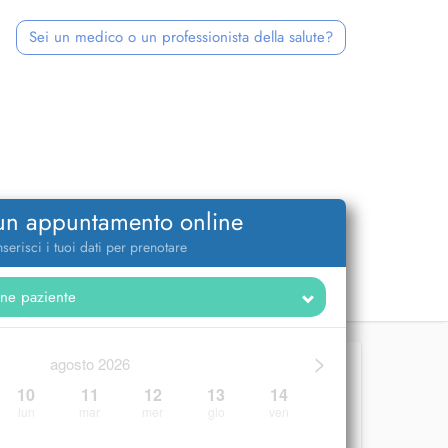
Sei un medico o un professionista della salute?
 un appuntamento online
nserisci i tuoi dati per prenotare
>
agosto 2026
10
11
12
13
14
lun
mar
mer
gio
ven