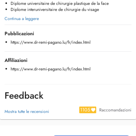
Diplome universitaire de chirurgie plastique de la face
- Vertiges
Diplome interuniversitaire de chirurgie du visage
- Chirurgie de l'oreille moyenne
- Phoniatrie (voix)
Continua a leggere
Pubblicazioni
https://www.dr-remi-pagano.lu/fr/index.html
Affiliazioni
https://www.dr-remi-pagano.lu/fr/index.html
Feedback
1105
Raccomandazioni
Mostra tutte le recensioni