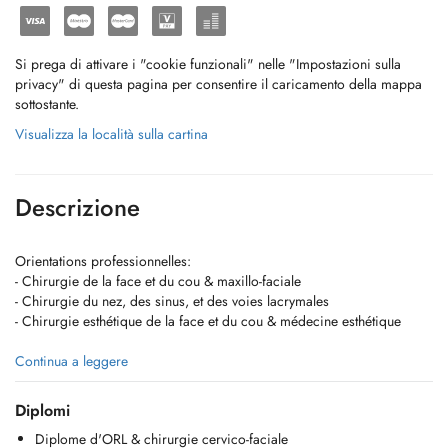
Si prega di attivare i "cookie funzionali" nelle "Impostazioni sulla
privacy" di questa pagina per consentire il caricamento della mappa
sottostante.
Visualizza la località sulla cartina
Descrizione
Orientations professionnelles:
- Chirurgie de la face et du cou & maxillo-faciale
- Chirurgie du nez, des sinus, et des voies lacrymales
- Chirurgie esthétique de la face et du cou & médecine esthétique
https://www.dr-remi-pagano.lu/fr/index.html
Continua a leggere
!!! Ne prend plus en charge les pathologies suivantes !!! :
Diplomi
- ORL pédiatrique (sauf chirurgie de la face et du cou et oreilles
Diplome d'ORL & chirurgie cervico-faciale
décollées)