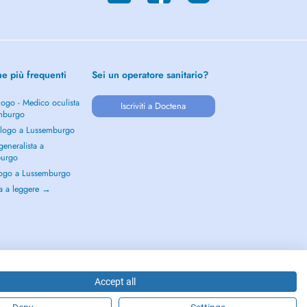
he più frequenti
Sei un operatore sanitario?
ogo - Medico oculista
Iscriviti a Doctena
mburgo
logo a Lussemburgo
eneralista a
burgo
ogo a Lussemburgo
a a leggere →
Accept all