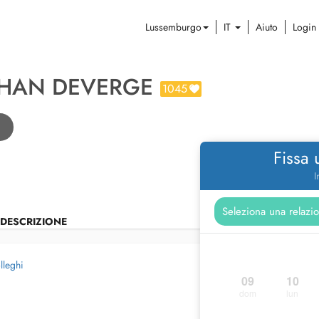
Lussemburgo
IT
Aiuto
Login
THAN DEVERGE
1045
Fissa
I
DESCRIZIONE
lleghi
09
10
dom
lun