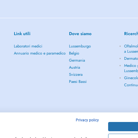
opathie. (Ces techniques
mentaire).
Link utili
Dove siamo
Ricerc
dez-vous seront facturées.
Laboratori medici
Lussemburgo
Oftalmol
a Lusse
Annuario medico e paramedico
Belgio
Dermato
Germania
Medico g
Austria
Lussem
Svizzera
Ginecol
then for its Professional Team,
Paesi Bassi
Continu
c Level Athletes. Furthermore,
ic Pain Management, Oncology and
t and improve the Patients Life
in these Areas :
Privacy policy
gestive Disorders etc.)