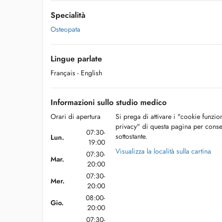
Specialità
Osteopata
Lingue parlate
Français
- English
Informazioni sullo studio medico
Orari di apertura
Si prega di attivare i "cookie funzio
privacy" di questa pagina per conse
07:30-
sottostante.
Lun.
19:00
Visualizza la località sulla cartina
07:30-
Mar.
20:00
07:30-
Mer.
20:00
08:00-
Gio.
20:00
07:30-