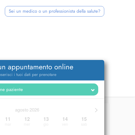
Sei un medico o un professionista della salute?
 un appuntamento online
nserisci i tuoi dati per prenotare
>
agosto 2026
11
12
13
14
15
mar
mer
gio
ven
sab