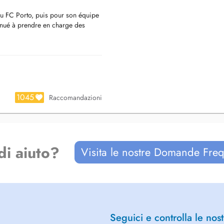
du FC Porto, puis pour son équipe
tinué à prendre en charge des
 spécialisé dans la prise en charge
de soins palliatifs, où
amélioration de la qualité de vie
1045
Raccomandazioni
s suivants :
ux de tête, troubles digestifs...)
di aiuto?
Visita le nostre Domande Freq
gnement ostéopathique doux et
, pendant ou après les traitements,
e (gestion des douleurs, gestion du
rd, il pourra donc vous proposer
Seguici e controlla le nost