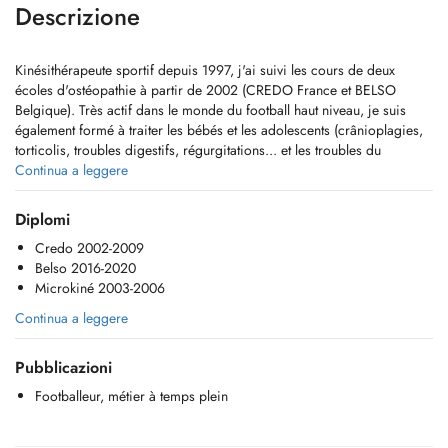
Descrizione
Kinésithérapeute sportif depuis 1997, j'ai suivi les cours de deux
écoles d'ostéopathie à partir de 2002 (CREDO France et BELSO
Belgique). Très actif dans le monde du football haut niveau, je suis
également formé à traiter les bébés et les adolescents (crânioplagies,
torticolis, troubles digestifs, régurgitations... et les troubles du
comportement notamment nuits agitées, troubles alimentaires ou du
Continua a leggere
langage...).
J'ai eu la chance d'apprendre auprès de grands thérapeutes (P. Benini,
Diplomi
P. Tricot DO, B. Ducoux DO, F. Garçon DO, G. Postiaux, F. Houdard
Credo 2002-2009
DO, N. Sergueff DO, E. Boillot DO...) et ma base de travail est
Belso 2016-2020
"l'écoute manuelle", à laquelle j'ajoute toutes les techniques classiques
Microkiné 2003-2006
de l'ostéopathie globale (holistique), toutes respectueuses de votre
corps.
Continua a leggere
Ma vision d'une séance est d'inclure, dans votre plainte, votre
environnement, votre histoire, votre état émotionnel...
Pubblicazioni
Pour affiner un diagnostic et gagner du temps, je suis formé et équipé
en échographie.
Footballeur, métier à temps plein
Je serai heureux de vous recevoir pour aider votre corps et votre esprit