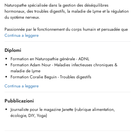
Naturopathe spécialisée dans la gestion des déséquilibres
hormonaux, des troubles digestifs, la maladie de Lyme et la régulation
du système nerveux.
Passionnée par le fonctionnement du corps humain et persuadée que
si on lui apporte ce dont il a besoin (un carburant énergétique et vital),
Continua a leggere
il peut nous porter très loin en pleine santé.
Diplomi
J'accompagne celles et ceux qui sont prêts à mettre en place certains
Formation en Naturopathie générale - ADNL
changements pour retrouver équilibre et force vitale. Je suis
Formation Adam Nour - Maladies infectieuses chroniques &
convaincue que la santé est une conséquence d'un ensemble de petits
maladie de Lyme
détails mis bout à bout.
Formation Coralie Beguin - Troubles digestifs
Ma mission est d'apporter ma pierre à l'édifice en éduquant et
Continua a leggere
partageant mes connaissances autour du bien-être, de l'alimentation,
du mouvement, de la respiration et de toutes ces pratiques qui font la
Pubblicazioni
pleine santé pour permettre à un maximum de personnes d'être
autonome dans la gestion de leur bien-être.
Journaliste pour le magazine Janette (rubrique alimentation,
écologie, DIY, Yoga)
Ensemble, comprenons la/les cause(s) profonde(s) de vos maux pour
cibler les habitudes de vie qui vous conviennent et vous permettront de
retrouver l'équilibre sur le long terme.