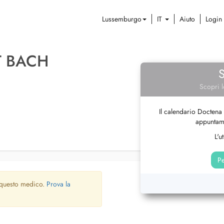
Lussemburgo
IT
Aiuto
Login
T BACH
Scopri l
Il calendario Doctena 
appuntame
L'u
Pe
 questo medico.
Prova la