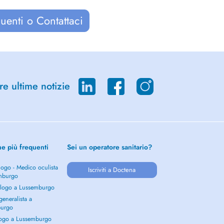
uenti o Contattaci
re ultime notizie
he più frequenti
Sei un operatore sanitario?
ogo - Medico oculista
Iscriviti a Doctena
mburgo
logo a Lussemburgo
eneralista a
burgo
ogo a Lussemburgo