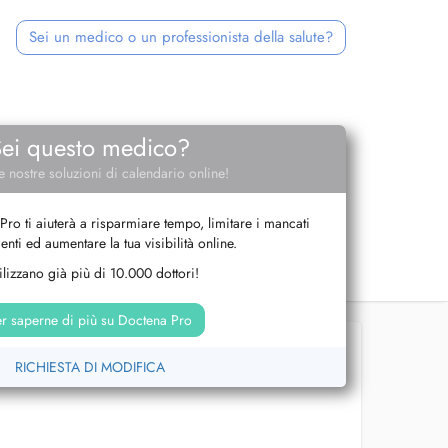
Sei un medico o un professionista della salute?
Sei questo medico?
e nostre soluzioni di calendario online!
Pro ti aiuterà a risparmiare tempo, limitare i mancati
nti ed aumentare la tua visibilità online.
tilizzano già più di 10.000 dottori!
r saperne di più su Doctena Pro
RICHIESTA DI MODIFICA