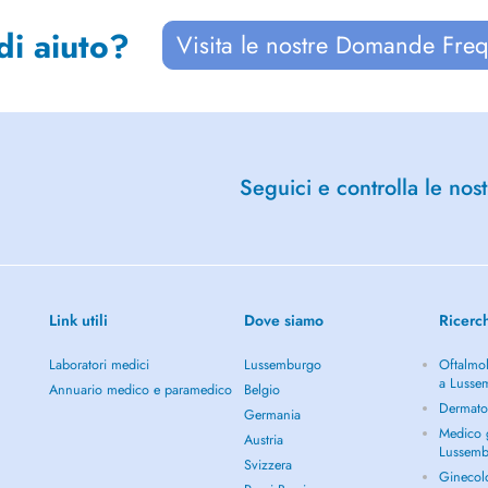
di aiuto?
Visita le nostre Domande Freq
Seguici e controlla le nost
Link utili
Dove siamo
Ricerc
Laboratori medici
Lussemburgo
Oftalmol
a Lusse
Annuario medico e paramedico
Belgio
Dermato
Germania
Medico g
Austria
Lussem
Svizzera
Ginecol