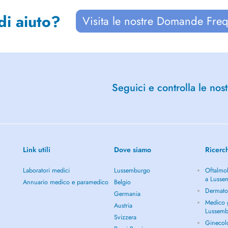
di aiuto?
Visita le nostre Domande Freq
Seguici e controlla le nost
Link utili
Dove siamo
Ricerc
Laboratori medici
Lussemburgo
Oftalmol
a Lusse
Annuario medico e paramedico
Belgio
Dermato
Germania
Medico g
Austria
Lussem
Svizzera
Ginecol