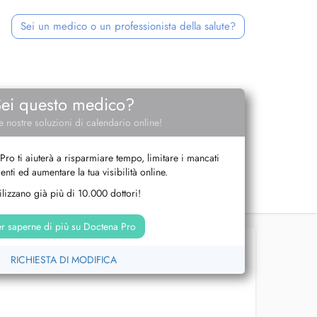
Sei un medico o un professionista della salute?
Sei questo medico?
e nostre soluzioni di calendario online!
Pro ti aiuterà a risparmiare tempo, limitare i mancati
nti ed aumentare la tua visibilità online.
tilizzano già più di 10.000 dottori!
r saperne di più su Doctena Pro
RICHIESTA DI MODIFICA