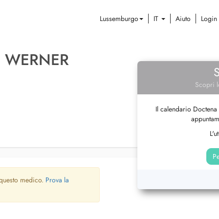
Lussemburgo
IT
Aiuto
Login
 WERNER
Scopri l
Il calendario Doctena 
appuntame
L'u
Pe
 questo medico.
Prova la