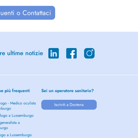
uenti o Contattaci
re ultime notizie
he più frequenti
Sei un operatore sanitario?
ogo - Medico oculista
Iscriviti a Doctena
mburgo
logo a Lussemburgo
eneralista a
burgo
ogo a Lussemburgo