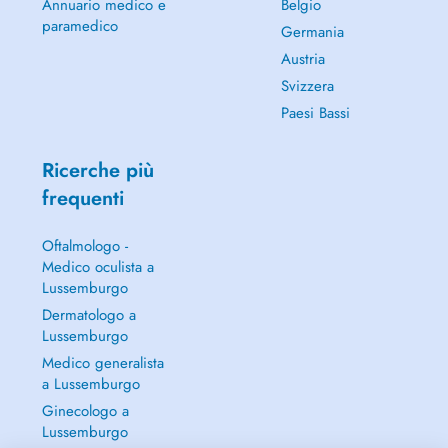
Annuario medico e
Belgio
- Prosthetic Rehabilitation
paramedico
Germania
Austria
Svizzera
Paesi Bassi
Ricerche più
frequenti
Oftalmologo -
Medico oculista a
Lussemburgo
Dermatologo a
Lussemburgo
Medico generalista
a Lussemburgo
Ginecologo a
Lussemburgo