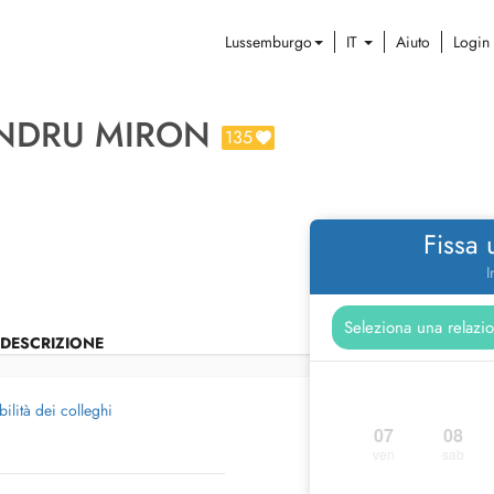
Lussemburgo
IT
Aiuto
Login
ANDRU MIRON
135
Fissa
I
DESCRIZIONE
ilità dei colleghi
07
08
ven
sab