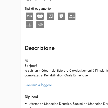
Tipi di pagamento
Descrizione
FR
Bonjour!
Je suis un médecin-dentiste didié exclusivement à l'Implan
complexes et Réhabilitation Orale Esthétique.
Dans le but de fournir un traitement de haute qualité à mes 
Continua a leggere
fil des ans, de suivre l'évolution des techniques et des te
d'intervention.
Diplomi
Master en Médecine Dentaire, Faculté de Médecine Dent
La Médecine Dentaire évolue constamment vers des traitem