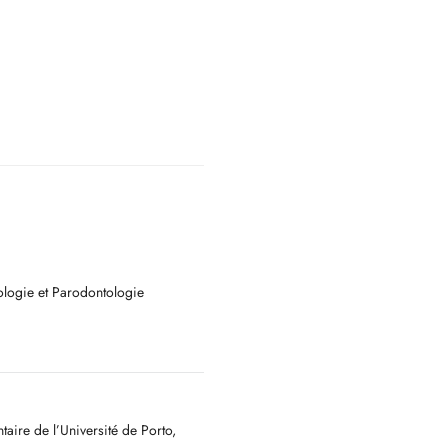
tologie et Parodontologie
patients, j'ai toujours essayé, au
chnologies liées à mes domaines
aire de l’Université de Porto,
ents de plus en plus conservateurs