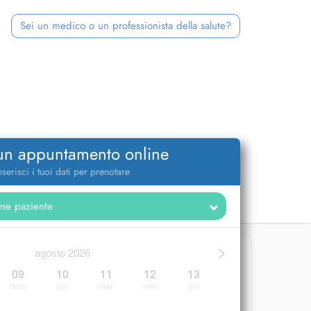
Sei un medico o un professionista della salute?
 un appuntamento online
nserisci i tuoi dati per prenotare
>
agosto 2026
09
10
11
12
13
dom
lun
mar
mer
gio