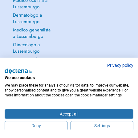
Medico oculista a
Lussemburgo
**At ARNOULD - TANSON Dental Practice:**
Dermatologo a
- Orthodontics starting from age 6, interception, Smilers for children
Lussemburgo
and adults (invisible or conventional treatment).
- Pediatric dentistry (for children).
Medico generalista
- Wisdom teeth extraction, oral surgery, and implants.
a Lussemburgo
- **Dental emergencies.**
Ginecologo a
- Fixed and removable prostheses, dental care, and childrens dental
Lussemburgo
care.
Continua a leggere
- **Teeth whitening.**
→
Privacy policy
**Dentists:**
- **Dr. Olivier ALLIN**: Monday, Friday, Saturday, Sunday, and public
We use cookies
holidays.
We may place these for analysis of our visitor data, to improve our website,
- ** SCHAEFFER Jean-Arthur**: Tuesday, Wednesday, and Thursday.
show personalised content and to give you a great website experience. For
more information about the cookies open the cookie manager settings.
PER LE URGENZE, CONSULTARE : 112
**Emergencies**: If no appointments are available online, please call
Copyright © 2026 - DOCTENA S.A. 42, Rue de la Vallée, L-2661 Luxembourg
the practice.
Accept all
**Phone**: +352 621 257 940
Deny
Settings
Fissa un appuntamento online
For more information on dental and orthodontic care at our
Dudelange practice, visit **www.dentiste-tanson.lu**.