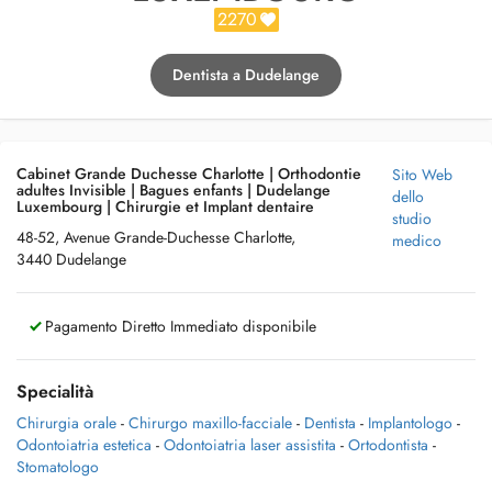
2270
Dentista a Dudelange
Cabinet Grande Duchesse Charlotte | Orthodontie
Sito Web
adultes Invisible | Bagues enfants | Dudelange
dello
Luxembourg | Chirurgie et Implant dentaire
studio
48-52, Avenue Grande-Duchesse Charlotte,
medico
3440 Dudelange
Pagamento Diretto Immediato disponibile
Specialità
Chirurgia orale
-
Chirurgo maxillo-facciale
-
Dentista
-
Implantologo
-
Odontoiatria estetica
-
Odontoiatria laser assistita
-
Ortodontista
-
Stomatologo