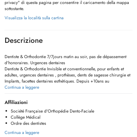
privacy" di questa pagina per consentire il caricamento della mappa
sottostante.
Visualizza la località sulla cartina
Descrizione
Dentiste & Orthodontie 7/7jours matin au soir, pas de dépassement
d'honoraires. Urgences dentaires
Dentiste & Orthodontie Invisible et conventionnelle, pour enfants et
adultes, urgences dentaires , prothèses, dents de sagesse chirurgie et
Implants, facettes dentaires esthétiques. Depuis +10ans au
Luxembourg.
Continua a leggere
Cabinet dentaire ouvert durant les vacances.
Affiliazioni
Société Française d'Orthopédie Dento-Faciale
Grand parking gratuit à proximité du cabinet. N'hésitez pas à prendre
Collège Médical
rendez-vous du lundi au dimanche le cabinet est ouvert, rendez-vous
Ordre des dentistes
en ligne ou par téléphone. Accès handicapés et personnes âgées.
Les créneaux après 20h et dimanches sont réservés aux urgences
Continua a leggere
dentaires.