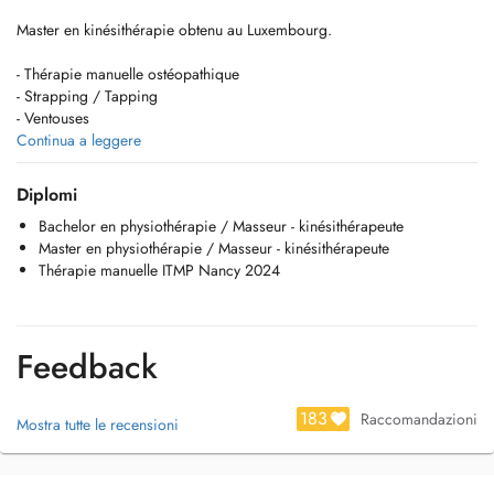
Master en kinésithérapie obtenu au Luxembourg.
- Thérapie manuelle ostéopathique
- Strapping / Tapping
- Ventouses
- Crochetage et scrapping
Continua a leggere
- Soigner les tendinites avec les ondes de choc radiales
- Traiter l'endométriose par laser
Diplomi
- Massage bien être
Bachelor en physiothérapie / Masseur - kinésithérapeute
Master en physiothérapie / Masseur - kinésithérapeute
Si vous n'arrivez pas à prendre de RDV vous pouvez me joindre au :
Thérapie manuelle ITMP Nancy 2024
+33659772400
Feedback
183
Raccomandazioni
Mostra tutte le recensioni