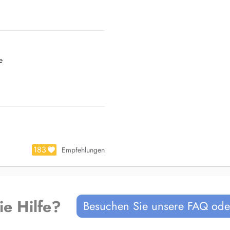
e
joindre au : +33659772400
183
Empfehlungen
ie Hilfe?
Besuchen Sie unsere FAQ oder