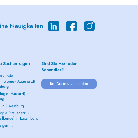
eine Neuigkeiten
e Suchanfragen
Sind Sie Arzt oder
Behandler?
ilkunde
lmologie - Augenarzt)
Bei Doctena anmelden
mburg
ogie (Hautarzt) in
urg
t in Luxemburg
gie (Frauenarzt -
eilkunde) in Luxemburg
zeigen →