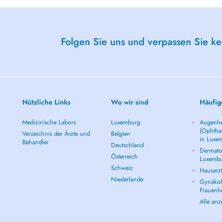
Folgen Sie uns und verpassen Sie k
Nützliche Links
Wo wir sind
Häufig
Medizinische Labors
Luxemburg
Augenhe
(Ophtha
Verzeichnis der Ärzte und
Belgien
in Luxe
Behandler
Deutschland
Dermatol
Österreich
Luxemb
Schweiz
Hausarz
Niederlande
Gynäkolo
Frauenh
Alle an