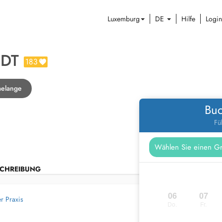
Luxemburg
DE
Hilfe
Login
NDT
183
melange
Buc
Fü
CHREIBUNG
06
07
r Praxis
Do.
Fr.