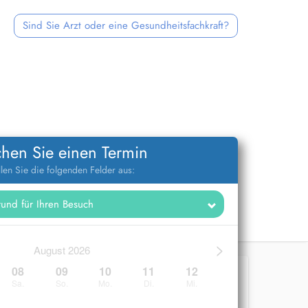
Sind Sie Arzt oder eine Gesundheitsfachkraft?
hen Sie einen Termin
llen Sie die folgenden Felder aus:
>
August 2026
08
09
10
11
12
Sa.
So.
Mo.
Di.
Mi.