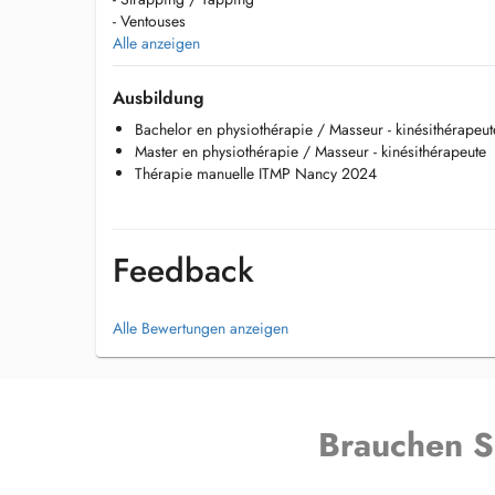
- Ventouses
- Crochetage et scrapping
Alle anzeigen
- Soigner les tendinites avec les ondes de choc radiales
- Traiter l'endométriose par laser
Ausbildung
- Massage bien être
Bachelor en physiothérapie / Masseur - kinésithérapeut
Master en physiothérapie / Masseur - kinésithérapeute
Si vous n'arrivez pas à prendre de RDV vous pouvez me 
Thérapie manuelle ITMP Nancy 2024
Feedback
Alle Bewertungen anzeigen
Brauchen S