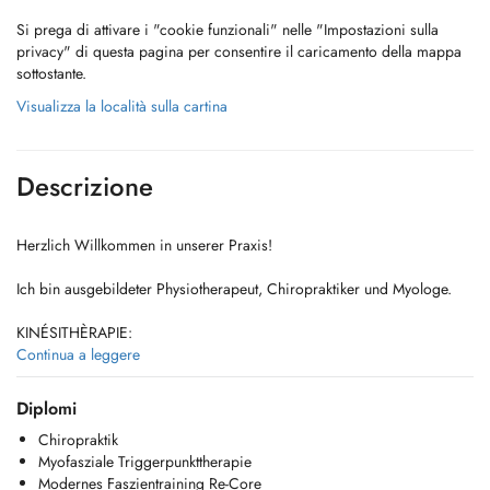
Si prega di attivare i "cookie funzionali" nelle "Impostazioni sulla
privacy" di questa pagina per consentire il caricamento della mappa
sottostante.
Visualizza la località sulla cartina
Descrizione
Herzlich Willkommen in unserer Praxis!
Ich bin ausgebildeter Physiotherapeut, Chiropraktiker und Myologe.
KINÉSITHÈRAPIE:
Schmerzen und Bewegungseinschränkungen haben meist mehr als nur
Continua a leggere
einen Grund. Oft liegen die Ursachen bei verschiedenen Fehlhaltungen
und Fehlbelastungen.
Diplomi
Gemeinsam erarbeiten wir eine auf Sie persönlich abgestimmte
Chiropraktik
Therapie für mehr Schmerz- und Bewegungsfreiheit. Durch
Myofasziale Triggerpunkttherapie
Chiropraktik in Verbindung mit Myofaszialen Behandlungen, werden in
Modernes Faszientraining Re-Core
der Regel schnelle Behandlungserfolge erzielt.