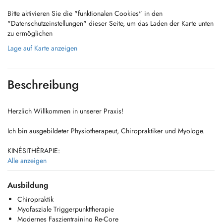
Bitte aktivieren Sie die "funktionalen Cookies" in den
"Datenschutzeinstellungen" dieser Seite, um das Laden der Karte unten
zu ermöglichen
Lage auf Karte anzeigen
Beschreibung
Herzlich Willkommen in unserer Praxis!
Ich bin ausgebildeter Physiotherapeut, Chiropraktiker und Myologe.
KINÉSITHÈRAPIE:
Schmerzen und Bewegungseinschränkungen haben meist mehr als nur
Alle anzeigen
einen Grund. Oft liegen die Ursachen bei verschiedenen Fehlhaltungen
und Fehlbelastungen.
Ausbildung
Gemeinsam erarbeiten wir eine auf Sie persönlich abgestimmte
Chiropraktik
Therapie für mehr Schmerz- und Bewegungsfreiheit. Durch
Myofasziale Triggerpunkttherapie
Chiropraktik in Verbindung mit Myofaszialen Behandlungen, werden in
Modernes Faszientraining Re-Core
der Regel schnelle Behandlungserfolge erzielt.