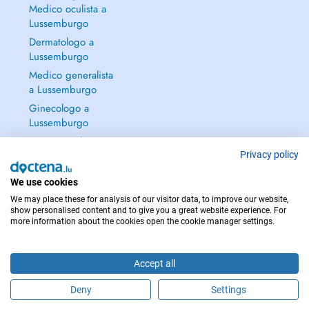
Medico oculista a
Lussemburgo
Dermatologo a
Lussemburgo
Medico generalista
a Lussemburgo
Ginecologo a
Lussemburgo
Continua a leggere
→
Privacy policy
We use cookies
We may place these for analysis of our visitor data, to improve our website,
show personalised content and to give you a great website experience. For
more information about the cookies open the cookie manager settings.
PER LE URGENZE, CONSULTARE : 112
Copyright © 2026 - DOCTENA S.A. 42, Rue de la Vallée, L-2661 Luxembourg
Accept all
Deny
Settings
Fissa un appuntamento online