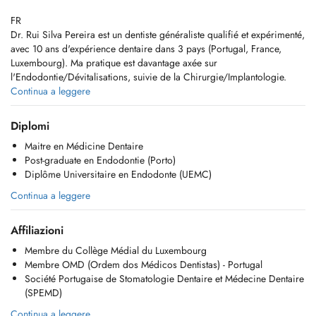
FR
Dr. Rui Silva Pereira est un dentiste généraliste qualifié et expérimenté,
avec 10 ans d'expérience dentaire dans 3 pays (Portugal, France,
Luxembourg). Ma pratique est davantage axée sur
l'Endodontie/Dévitalisations, suivie de la Chirurgie/Implantologie.
Continua a leggere
EN
Dr. Rui Silva Pereira is a qualified and experienced general dentist,
Diplomi
with 10 years of Dental Experience, spanning 3 countries (Portugal,
Maitre en Médicine Dentaire
France, Luxembourg). My practice has a greater focus on
Post-graduate en Endodontie (Porto)
Endodontics/Root canal treatments, followed by Surgery/Implantology.
Diplôme Universitaire en Endodonte (UEMC)
Continua a leggere
Affiliazioni
Membre du Collège Médial du Luxembourg
Membre OMD (Ordem dos Médicos Dentistas) - Portugal
Société Portugaise de Stomatologie Dentaire et Médecine Dentaire
(SPEMD)
Continua a leggere