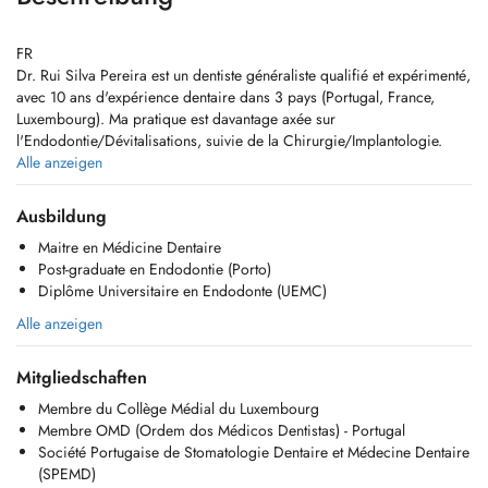
FR
Dr. Rui Silva Pereira est un dentiste généraliste qualifié et expérimenté,
avec 10 ans d'expérience dentaire dans 3 pays (Portugal, France,
Luxembourg). Ma pratique est davantage axée sur
l'Endodontie/Dévitalisations, suivie de la Chirurgie/Implantologie.
Alle anzeigen
EN
Dr. Rui Silva Pereira is a qualified and experienced general dentist,
Ausbildung
with 10 years of Dental Experience, spanning 3 countries (Portugal,
Maitre en Médicine Dentaire
France, Luxembourg). My practice has a greater focus on
Post-graduate en Endodontie (Porto)
Endodontics/Root canal treatments, followed by Surgery/Implantology.
Diplôme Universitaire en Endodonte (UEMC)
Alle anzeigen
Mitgliedschaften
Membre du Collège Médial du Luxembourg
Membre OMD (Ordem dos Médicos Dentistas) - Portugal
Société Portugaise de Stomatologie Dentaire et Médecine Dentaire
(SPEMD)