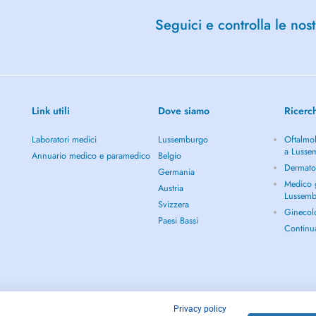
Seguici e controlla le nost
Link utili
Dove siamo
Ricerc
Laboratori medici
Lussemburgo
Oftalmol
a Lusse
Annuario medico e paramedico
Belgio
Dermato
Germania
Medico g
Austria
Lussem
Svizzera
Ginecol
Paesi Bassi
Continu
Privacy policy