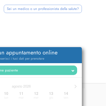
Sei un medico o un professionista della salute?
 un appuntamento online
nserisci i tuoi dati per prenotare
>
agosto 2026
10
11
12
13
14
lun
mar
mer
gio
ven