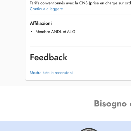
Tarifs conventionnés avec la CNS (prise en charge sur 
les adultes et 100% pour les enfants).
Continua a leggere
Spécialités :
Affiliazioni
- Obésité
Membre ANDL et ALIG
- Perte de poids/rééquilibrage alimentaire/ régimes partic
- Suivi pré et post chirurgie bariatrique
- Diabète
- Intolérances alimentaires
Feedback
- Maladie coeliaque
- Maladies chroniques de l'intestin
- Maladies cardio-vasculaires
Mostra tutte le recensioni
- grossesse
Bisogno 