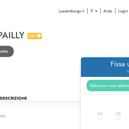
Lussemburgo
IT
Aiuto
Login
PAILLY
356
zette
Fissa
I
DESCRIZIONE
08
09
dico
sab
dom