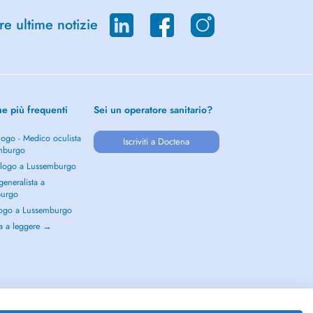
re ultime notizie
he più frequenti
Sei un operatore sanitario?
ogo - Medico oculista
Iscriviti a Doctena
mburgo
logo a Lussemburgo
eneralista a
burgo
ogo a Lussemburgo
a a leggere →