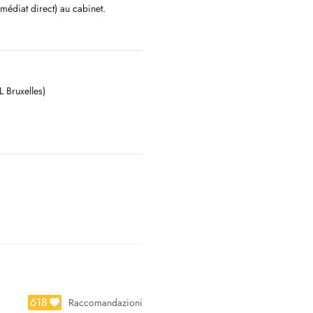
édiat direct) au cabinet.
do not hesitate to call us directly
ur clinic
L Bruxelles)
618
Raccomandazioni