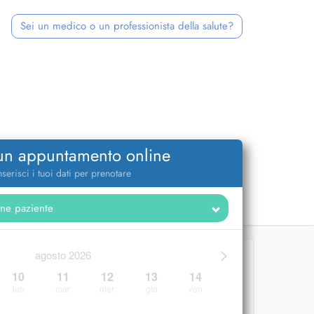
Sei un medico o un professionista della salute?
 un appuntamento online
nserisci i tuoi dati per prenotare
>
agosto 2026
10
11
12
13
14
lun
mar
mer
gio
ven