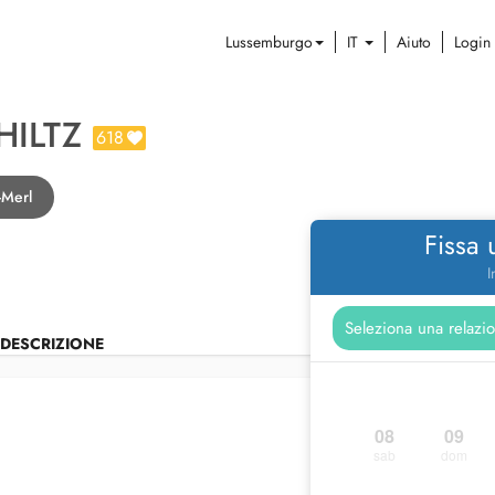
Lussemburgo
IT
Aiuto
Login
HILTZ
618
-Merl
Fissa
I
DESCRIZIONE
08
09
sab
dom