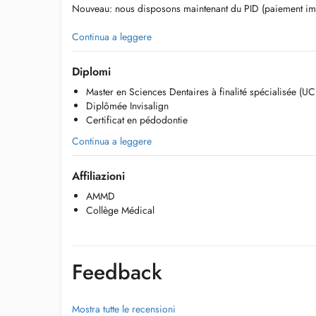
Nouveau: nous disposons maintenant du PID (paiement imm
Hello,
Continua a leggere
If you do not find an appointment on Doctena that suits you, 
at the +352 27762916.
Diplomi
New: we have now the PID (paiement immédiat direct) in o
Master en Sciences Dentaires à finalité spécialisée (UC
Diplômée Invisalign
Consultations
Certificat en pédodontie
Détartrages / Surfaçages
Soins conservateurs
Continua a leggere
Prothèse fixe (couronnes, inlays, onlays, bridges)
Pose d'implants
Affiliazioni
Prothèse amovible
Endodontie
AMMD
Extractions
Collège Médical
Invisalign (traitement orhodontique)
Orthèse d'avancée mandibulaire (OAM - Somnomed)
Soins pédodontiques
Blanchiments
Feedback
Mostra tutte le recensioni