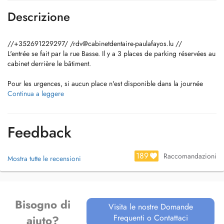
Descrizione
//+352691229297/ /
rdv@cabinetdentaire-paulafayos.lu
//
L'entrée se fait par la rue Basse. Il y a 3 places de parking réservées au
cabinet derrière le bâtiment.
Pour les urgences, si aucun place n'est disponible dans la journée
veuillez directement contacter le cabinet.
Continua a leggere
Paula Fayos a obtenu le titre de Dentiste à lUniversité de Valence en
Espagne.
Feedback
Intéressée principalement par les cas complexes de réhabilitations
globales, elle a poursuivi ses études dans le service de Prothèse et a
189
Raccomandazioni
Mostra tutte le recensioni
obtenu un Master en réhabilitation prothétique de lUniversité
Internationale de Catalunya (Barcelona, Espagne).
Elle a exercé ensuite en pratique privée en Espagne, puis sest installée
Bisogno di
en Angleterre où elle a travaillé pendant 6 ans en tant que Dentiste
Visita le nostre Domande
Généraliste et Prosthodontiste. Elle aime aussi l' endodontie et a suivi
Frequenti o Contattaci
aiuto?
également une formation dans ce domaine et a obtenu le Certificat