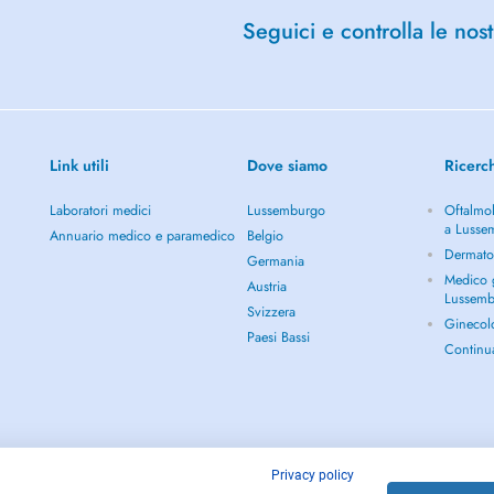
Seguici e controlla le nost
Link utili
Dove siamo
Ricerc
Laboratori medici
Lussemburgo
Oftalmol
a Lusse
Annuario medico e paramedico
Belgio
Dermato
Germania
Medico g
Austria
Lussem
Svizzera
Ginecol
Paesi Bassi
Continu
Privacy policy