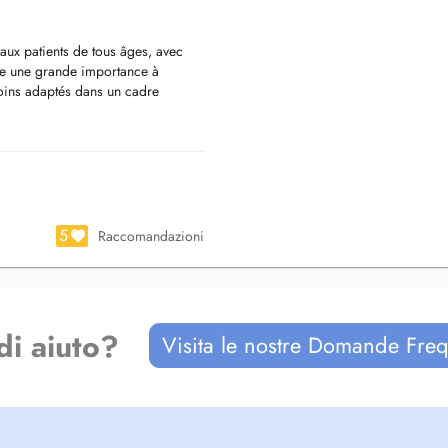
 aux patients de tous âges, avec
de une grande importance à
soins adaptés dans un cadre
enfants. Je les accompagne dès le
 ou de traitements plus complexes
ormation spécialisée en chirurgie
5
Raccomandazioni
di aiuto?
Visita le nostre Domande Freq