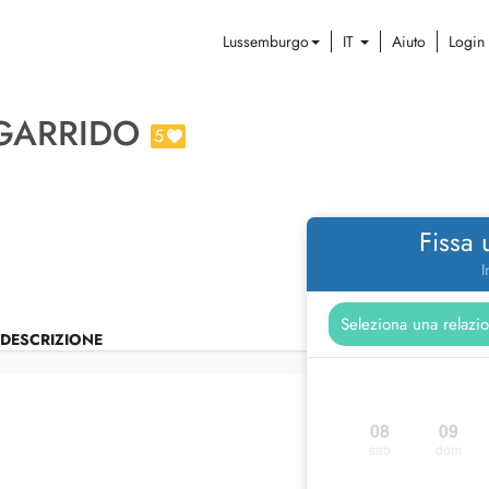
Lussemburgo
IT
Aiuto
Login
GARRIDO
5
Fissa
I
DESCRIZIONE
08
09
sab
dom