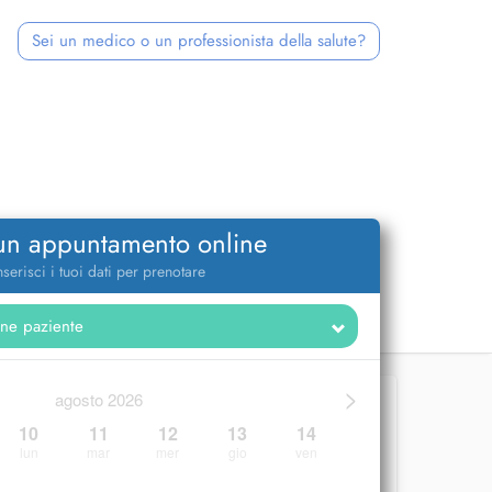
Sei un medico o un professionista della salute?
 un appuntamento online
nserisci i tuoi dati per prenotare
>
agosto 2026
10
11
12
13
14
lun
mar
mer
gio
ven