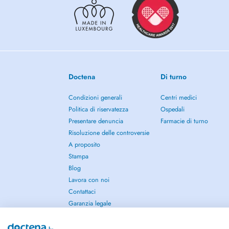
Dévitalisations
Chirurgie orale (extraction de dents de sagesse incluses)
Doctena
Di turno
Condizioni generali
Centri medici
Politica di riservatezza
Ospedali
Presentare denuncia
Farmacie di turno
Risoluzione delle controversie
A proposito
Stampa
Blog
Lavora con noi
Contattaci
Garanzia legale