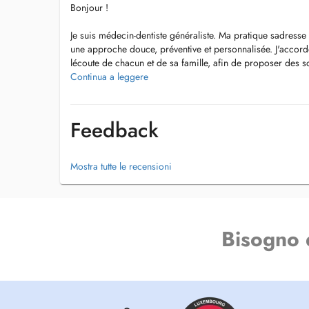
Bonjour !
Je suis médecin-dentiste généraliste. Ma pratique sadresse
une approche douce, préventive et personnalisée. J'accor
lécoute de chacun et de sa famille, afin de proposer des 
rassurant et bienveillant.
Continua a leggere
Jai un attrait tout particulier pour la prise en charge des 
plus jeune âge, qu'il s'agisse de soins préventifs simples
Feedback
comme les dévitalisations. Par ailleurs, je dispose d'une f
buccale pour l'extraction des dents de sagesse incluses.
Mostra tutte le recensioni
Traitements :
Consultation dévaluation et de routine (adultes et enfants)
Traitement des caries
Bisogno 
Urgences dentaires
Détartrage / nettoyage et prophylaxie