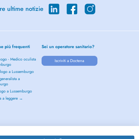
re ultime notizie
he più frequenti
Sei un operatore sanitario?
ogo - Medico oculista
Iscriviti a Doctena
mburgo
logo a Lussemburgo
eneralista a
burgo
ogo a Lussemburgo
a a leggere →