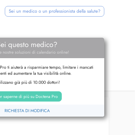
Sei un medico o un professionista della salute?
Sei questo medico?
e nostre soluzioni di calendario online!
Pro ti aiuterà a risparmiare tempo, limitare i mancati
nti ed aumentare la tua visibilità online.
tilizzano già più di 10.000 dottori!
r saperne di più su Doctena Pro
RICHIESTA DI MODIFICA