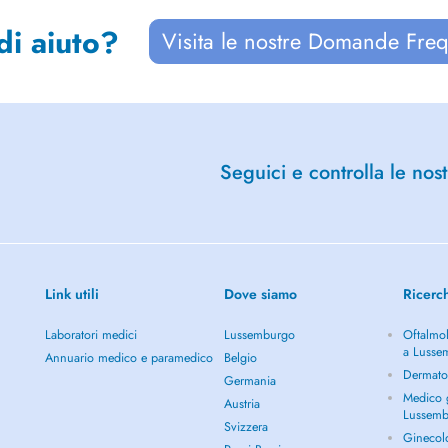
di aiuto?
Visita le nostre Domande Freq
Seguici e controlla le nost
Link utili
Dove siamo
Ricerc
Laboratori medici
Lussemburgo
Oftalmol
a Lusse
Annuario medico e paramedico
Belgio
Dermato
Germania
Medico g
Austria
Lussem
Svizzera
Ginecol