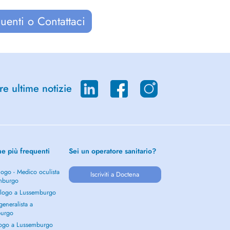
uenti o Contattaci
re ultime notizie
he più frequenti
Sei un operatore sanitario?
ogo - Medico oculista
Iscriviti a Doctena
mburgo
logo a Lussemburgo
eneralista a
burgo
ogo a Lussemburgo