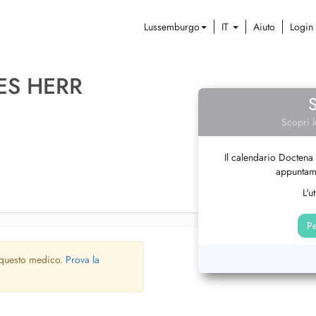
Lussemburgo
IT
Aiuto
Login
ES HERR
Scopri l
Il calendario Doctena 
appuntame
L'u
Pe
 questo medico.
Prova la