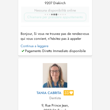
9207 Diekirch
Nessuna disponibilità online
Chiamare per prendere appuntamento
Bonjour, Si vous ne trouvez pas de rendez-vous
qui vous convient, n'hésitez pas à appeler
directement au cabinet +352 27762916 . Hello,
Continua a leggere
If you do not find an appointment that suits you,
Pagamento Diretto Immediato disponibile
do not hesitate to call us directly at the +352
27762916 . Consultation adultes et enfants
Détartrages / ...
33
TANIA CABRITA
Dentista
9, Rue Prince Jean,