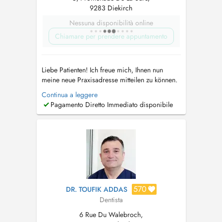
9283 Diekirch
Nessuna disponibilità online
Chiamare per prendere appuntamento
Liebe Patienten! Ich freue mich, Ihnen nun
meine neue Praxisadresse mitteilen zu können.
Ab dem 12.07.2024 werde ich Sie im schönen
Continua a leggere
Diekirch begrüssen! Die Praxis wird
Pagamento Diretto Immediato disponibile
gemeinsam mit Dr. Georges Biltgen geführt.
Bitte erwähnen Sie bei telefonischer Termin
Vereinbarung spezifisch, dass der Termi...
570
DR. TOUFIK ADDAS
Dentista
6 Rue Du Walebroch,