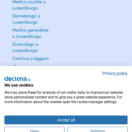
Medico oculista a
Lussemburgo
Dermatologo a
Lussemburgo
Medico generalista
a Lussemburgo
Ginecologo a
Lussemburgo
Continua a leggere
→
Privacy policy
We use cookies
We may place these for analysis of our visitor data, to improve our website,
PER LE URGENZE, CONSULTARE : 112
show personalised content and to give you a great website experience. For
more information about the cookies open the cookie manager settings.
Copyright © 2026 - DOCTENA S.A. 42, Rue de la Vallée, L-2661 Luxembourg
Accept all
Deny
Settings