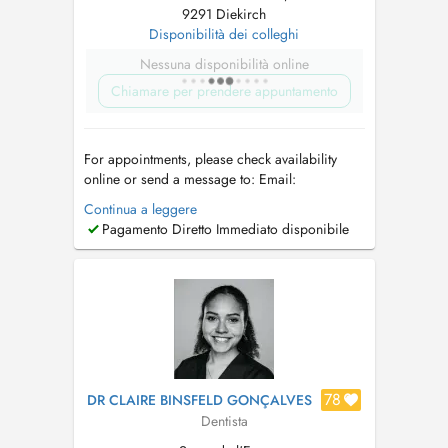
9291 Diekirch
Disponibilità dei colleghi
Nessuna disponibilità online
Chiamare per prendere appuntamento
For appointments, please check availability
online or send a message to: Email:
info@docpascha.com
WhatsApp: +352 691
Continua a leggere
341 097 Opening hours: Sunday: 10:00-18:00
Pagamento Diretto Immediato disponibile
Monday to Wednesday: 10:00-18:00 Thursday:
By appointment only Additional ways to reach
the us: J&J Addas Lux Dental Land...
78
DR CLAIRE BINSFELD GONÇALVES
Dentista