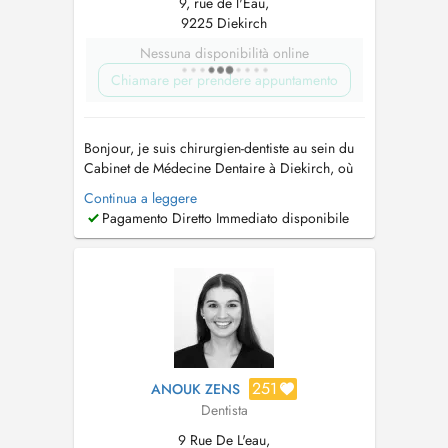
9, rue de l'Eau,
9225 Diekirch
Nessuna disponibilità online
Chiamare per prendere appuntamento
Bonjour, je suis chirurgien-dentiste au sein du
Cabinet de Médecine Dentaire à Diekirch, où
jaccueille mes patients les mercredis, jeudis et
Continua a leggere
vendredis. Je propose une prise en charge
Pagamento Diretto Immediato disponibile
complète des soins dentaires, incluant le
détartrage et les consultations de prévention
adultes et enfants, ...
251
ANOUK ZENS
Dentista
9 Rue De L'eau,