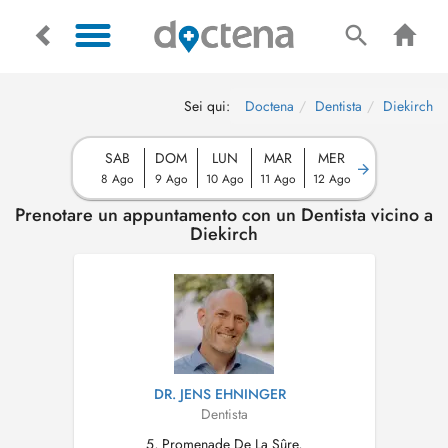
Sei qui:
Doctena
Dentista
Diekirch
SAB
DOM
LUN
MAR
MER
8 Ago
9 Ago
10 Ago
11 Ago
12 Ago
Prenotare un appuntamento con un Dentista vicino a
Diekirch
DR. JENS EHNINGER
Dentista
5, Promenade De La Sûre,