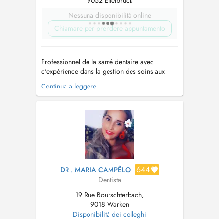
9052 Ettelbruck
Nessuna disponibilità online
Chiamare per prendere appuntamento
Professionnel de la santé dentaire avec
d'expérience dans la gestion des soins aux
patients et la réalisation de traitements
Continua a leggere
dentaires, toujours axé sur l'amélioration de
l'expérience du patient. J'ai travaillé à la
clinique Maló à Lisbonne pendant 8 ans.
Domaine de compétence - Chirurgie buccal...
644
DR . MARIA CAMPÊLO
Dentista
19 Rue Bourschterbach,
9018 Warken
Disponibilità dei colleghi