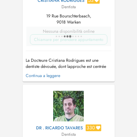
53
CRISTIANA RODRIGUES
Dentista
19 Rue Bourschterbaach,
9018 Warken
Nessuna disponibilità online
Chiamare per prendere appuntamento
La Docteure Cristiana Rodrigues est une
dentiste dévouée, dont lapproche est centrée
sur le bien-être, le confort et la confiance de
Continua a leggere
ses patients. Elle se distingue par son sens du
détail et par lattention particulière quelle
accorde à chaque situation, en proposant des
soins de haute qualité adapté...
330
DR . RICARDO TAVARES
Dentista