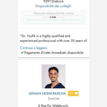
9291 Diekirch
Disponibilità dei colleghi
Nessuna disponibilità online
Chiamare per prendere appuntamento
"Dr. Toufik is a highly qualified and
experienced professional with over 35 years of
Dental Experience spanning 3 continents from
Continua a leggere
the United States to Saudi Arabia, Syria and
Pagamento Diretto Immediato disponibile
Luxembourg. For appointments: mobile &
WhatsApp: +352 691 789 446 Kayl Clinic:
+352 26 56 12 41 Diekirch Clinic : +35...
111
ADNAN HUSNI-PASCHA
Dentista
6 Rue Du Walebroch,